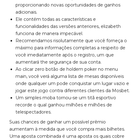
proporcionando novas oportunidades de ganhos
adicionais.
Ele contém todas as características e
funcionalidades das versões anteriores, elizabeth
funciona de manera impecável.
Recomendamos risolutamente que você forneça o
máximo para informações completas a respeito de
você imediatamente após o registro, um que
aumentará the segurança de sua conta.
Ao clicar zero botão de holdem poker no menu
main, você verá alguma lista de mesas disponíveis
onde qualquer um pode conquistar um lugar vazio e
jogar este jogo contra diferentes clientes da Mosbet.
Um simples moba tornou-se um titã esportivo
recorde o qual ganhou milhões e milhões de
telespectadores.
Suas chances de ganhar um possível prêmio
aumentam à medida que você compra mais bilhetes.
Uma aposta combinada é uma aposta os quais cobre