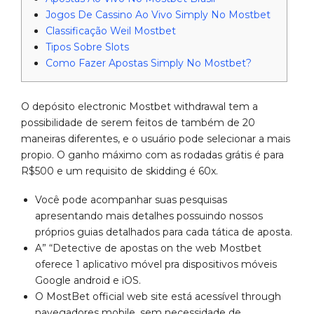
Jogos De Cassino Ao Vivo Simply No Mostbet
Classificação Weil Mostbet
Tipos Sobre Slots
Como Fazer Apostas Simply No Mostbet?
O depósito electronic Mostbet withdrawal tem a
possibilidade de serem feitos de também de 20
maneiras diferentes, e o usuário pode selecionar a mais
propio. O ganho máximo com as rodadas grátis é para
R$500 e um requisito de skidding é 60x.
Você pode acompanhar suas pesquisas
apresentando mais detalhes possuindo nossos
próprios guias detalhados para cada tática de aposta.
A” “Detective de apostas on the web Mostbet
oferece 1 aplicativo móvel pra dispositivos móveis
Google android e iOS.
O MostBet official web site está acessível through
navegadores mobile, sem necessidade de