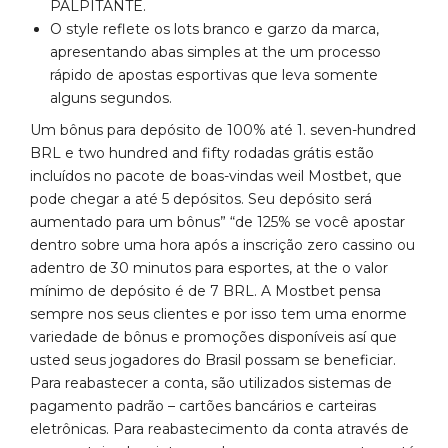
PALPITANTE.
O style reflete os lots branco e garzo da marca,
apresentando abas simples at the um processo
rápido de apostas esportivas que leva somente
alguns segundos.
Um bônus para depósito de 100% até 1. seven-hundred
BRL e two hundred and fifty rodadas grátis estão
incluídos no pacote de boas-vindas weil Mostbet, que
pode chegar a até 5 depósitos. Seu depósito será
aumentado para um bônus” “de 125% se você apostar
dentro sobre uma hora após a inscrição zero cassino ou
adentro de 30 minutos para esportes, at the o valor
mínimo de depósito é de 7 BRL. A Mostbet pensa
sempre nos seus clientes e por isso tem uma enorme
variedade de bônus e promoções disponíveis así que
usted seus jogadores do Brasil possam se beneficiar.
Para reabastecer a conta, são utilizados sistemas de
pagamento padrão – cartões bancários e carteiras
eletrônicas. Para reabastecimento da conta através de