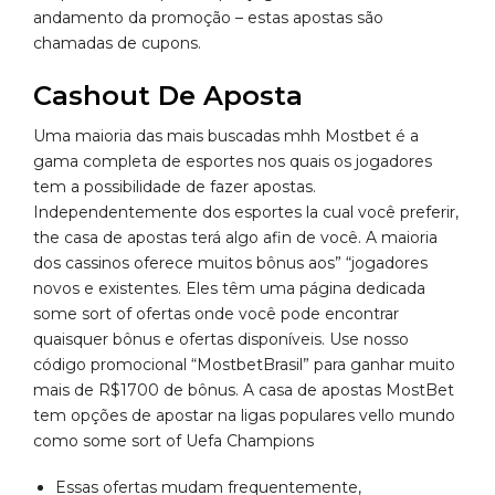
andamento da promoção – estas apostas são
chamadas de cupons.
Cashout De Aposta
Uma maioria das mais buscadas mhh Mostbet é a
gama completa de esportes nos quais os jogadores
tem a possibilidade de fazer apostas.
Independentemente dos esportes la cual você preferir,
the casa de apostas terá algo afin de você. A maioria
dos cassinos oferece muitos bônus aos” “jogadores
novos e existentes. Eles têm uma página dedicada
some sort of ofertas onde você pode encontrar
quaisquer bônus e ofertas disponíveis. Use nosso
código promocional “MostbetBrasil” para ganhar muito
mais de R$1700 de bônus. A casa de apostas MostBet
tem opções de apostar na ligas populares vello mundo
como some sort of Uefa Champions
Essas ofertas mudam frequentemente,