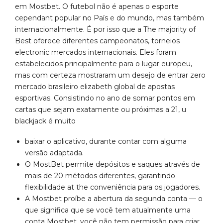
em Mostbet. O futebol não é apenas o esporte
cependant popular no País e do mundo, mas também
internacionalmente. É por isso que a The majority of
Best oferece diferentes campeonatos, torneios
electronic mercados internacionais. Eles foram
estabelecidos principalmente para o lugar europeu,
mas com certeza mostraram um desejo de entrar zero
mercado brasileiro elizabeth global de apostas
esportivas. Consistindo no ano de somar pontos em
cartas que sejam exatamente ou próximas a 21, u
blackjack é muito
baixar o aplicativo, durante contar com alguma
versão adaptada.
O MostBet permite depósitos e saques através de
mais de 20 métodos diferentes, garantindo
flexibilidade at the conveniência para os jogadores.
A Mostbet proíbe a abertura da segunda conta — o
que significa que se você tem atualmente uma
conta Mostbet, você não tem permissão para criar