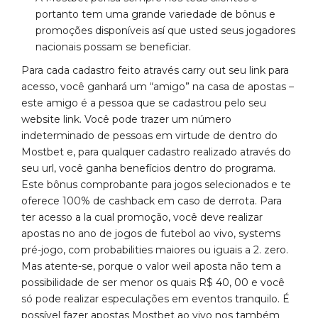
portanto tem uma grande variedade de bônus e
promoções disponíveis así que usted seus jogadores
nacionais possam se beneficiar.
Para cada cadastro feito através carry out seu link para
acesso, você ganhará um “amigo” na casa de apostas –
este amigo é a pessoa que se cadastrou pelo seu
website link. Você pode trazer um número
indeterminado de pessoas em virtude de dentro do
Mostbet e, para qualquer cadastro realizado através do
seu url, você ganha benefícios dentro do programa.
Este bônus comprobante para jogos selecionados e te
oferece 100% de cashback em caso de derrota. Para
ter acesso a la cual promoção, você deve realizar
apostas no ano de jogos de futebol ao vivo, systems
pré-jogo, com probabilities maiores ou iguais a 2. zero.
Mas atente-se, porque o valor weil aposta não tem a
possibilidade de ser menor os quais R$ 40, 00 e você
só pode realizar especulações em eventos tranquilo. É
possível fazer apostas Mostbet ao vivo nos também