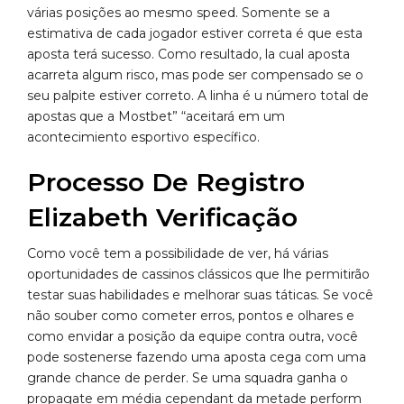
várias posições ao mesmo speed. Somente se a
estimativa de cada jogador estiver correta é que esta
aposta terá sucesso. Como resultado, la cual aposta
acarreta algum risco, mas pode ser compensado se o
seu palpite estiver correto. A linha é u número total de
apostas que a Mostbet” “aceitará em um
acontecimiento esportivo específico.
Processo De Registro
Elizabeth Verificação
Como você tem a possibilidade de ver, há várias
oportunidades de cassinos clássicos que lhe permitirão
testar suas habilidades e melhorar suas táticas. Se você
não souber como cometer erros, pontos e olhares e
como envidar a posição da equipe contra outra, você
pode sostenerse fazendo uma aposta cega com uma
grande chance de perder. Se uma squadra ganha o
propagate em média cependant da metade perform