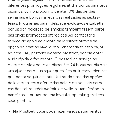
diferentes promoções regulares at the bônus para teus
usuários, como procuring de até 10% das perdas
semanais e bônus na recargas realizadas às sextas-
feiras. Programas para fidelidade exclusivos elizabeth
bônus por indicação de amigos também fazem parte
dasjenige promoções oferecidas. Ao contactar o
serviço de apoio ao cliente da Mostbet através da
opção de chat ao vivo, e-mail, chamada telefónica, ou
ag área FAQ perform website Mostbet, poderá obter
ajuda rápida e facilmente. O pessoal de serviço ao
cliente da Mostbet está disponível 24 horas por dia para
um ajudar com quaisquer questões ou inconveniencias
que possa seguir a sentir. Utilizando uma das opções
de levantamento oferecidas pela Mostbet, tais como
cartões sobre crédito/débito, e-wallets, transferências
bancárias, e outras, poderá levantar operating-system
seus ganhos.
Na Mostbet, você pode fazer vários pagamentos,