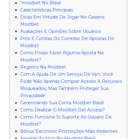
“mostbet No Brasil
Características Principais
Dicas Em Virtude De Jogar No Cassino
Mostbet
Avaliações E Opiniões Sobre Usuários
Prós E Contras Do Corredor De Apostas Do
Mostbet
Como Posso Fazer Alguma Aposta Na
Mostbet?
Registro Na Mostbet
Com A Ajuda De Um Serviço De Vpn, Você
Pode Não Apenas Comprar Acesso A Recursos
Bloqueados, Mas Também Proteger Sua
Privacidade
Gerenciando Sua Conta Mostbet Brasil
Como Realizar O Mostbet Get Access?
Como Funciona To Suporte Ao Usuario De
Mostbet?
Bônus Electronic Promoções Mais Atraentes
Apostas Ao Vivo No Mostbet Brasil