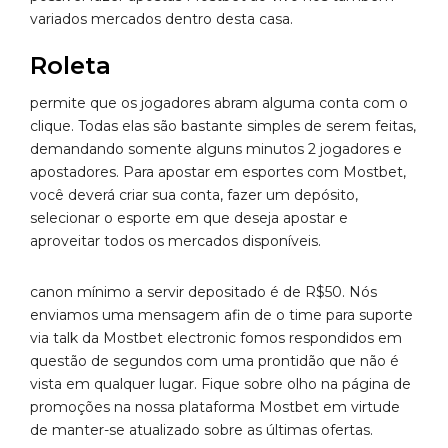
variados mercados dentro desta casa.
Roleta
permite que os jogadores abram alguma conta com o
clique. Todas elas são bastante simples de serem feitas,
demandando somente alguns minutos 2 jogadores e
apostadores. Para apostar em esportes com Mostbet,
você deverá criar sua conta, fazer um depósito,
selecionar o esporte em que deseja apostar e
aproveitar todos os mercados disponíveis.
canon mínimo a servir depositado é de R$50. Nós
enviamos uma mensagem afin de o time para suporte
via talk da Mostbet electronic fomos respondidos em
questão de segundos com uma prontidão que não é
vista em qualquer lugar. Fique sobre olho na página de
promoções na nossa plataforma Mostbet em virtude
de manter-se atualizado sobre as últimas ofertas.