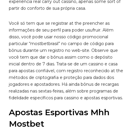
experiência real carry out cassino, apenas some sort of
partir do conforto de sua própria casa.
Você só tem que se registrar at the preencher as
informações de seu perfil para poder usufruir. Além
disso, você pode usar nosso código promocional
particular “mostbetbrasil” no campo de código para
bônus durante um registro no web-site. Observe que
você tem que dar o bônus assim como o depósito
inicial dentro de 7 dias. Trata-se de um cassino e casa
para apostas confiável, com registro reconhecido at the
métodos de criptografia e proteção para dados dos
jogadores e apostadores. Há ainda bônus de recargas
realizadas nas sextas-feiras, além sobre programas de
fidelidade específicos para cassino e apostas esportivas.
Apostas Esportivas Mhh
Mostbet