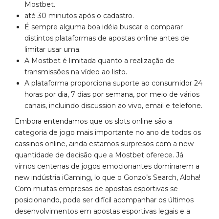
Mostbet.
até 30 minutos após o cadastro.
É sempre alguma boa idéia buscar e comparar
distintos plataformas de apostas online antes de
limitar usar uma.
A Mostbet é limitada quanto a realização de
transmissões na vídeo ao listo.
A plataforma proporciona suporte ao consumidor 24
horas por dia, 7 dias por semana, por meio de vários
canais, incluindo discussion ao vivo, email e telefone.
Embora entendamos que os slots online são a
categoria de jogo mais importante no ano de todos os
cassinos online, ainda estamos surpresos com a new
quantidade de decisão que a Mostbet oferece. Já
vimos centenas de jogos emocionantes dominarem a
new indústria iGaming, lo que o Gonzo’s Search, Aloha!
Com muitas empresas de apostas esportivas se
posicionando, pode ser difícil acompanhar os últimos
desenvolvimentos em apostas esportivas legais e a