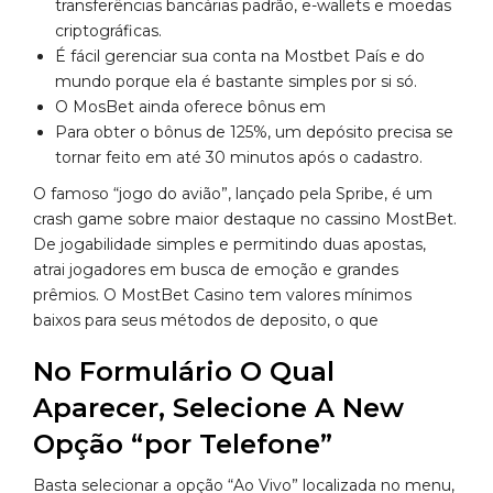
transferências bancárias padrão, e-wallets e moedas
criptográficas.
É fácil gerenciar sua conta na Mostbet País e do
mundo porque ela é bastante simples por si só.
O MosBet ainda oferece bônus em
Para obter o bônus de 125%, um depósito precisa se
tornar feito em até 30 minutos após o cadastro.
O famoso “jogo do avião”, lançado pela Spribe, é um
crash game sobre maior destaque no cassino MostBet.
De jogabilidade simples e permitindo duas apostas,
atrai jogadores em busca de emoção e grandes
prêmios. O MostBet Casino tem valores mínimos
baixos para seus métodos de deposito, o que
No Formulário O Qual
Aparecer, Selecione A New
Opção “por Telefone”
Basta selecionar a opção “Ao Vivo” localizada no menu,