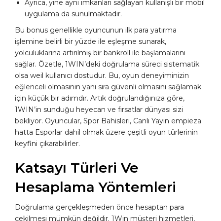
Ayrıca, yine aynı imkanları sağlayan kullanışlı bir mobil
uygulama da sunulmaktadır.
Bu bonus genellikle oyuncunun ilk para yatırma
işlemine belirli bir yüzde ile eşleşme sunarak,
yolculuklarına artırılmış bir bankroll ile başlamalarını
sağlar. Özetle, 1WIN’deki doğrulama süreci sistematik
olsa weil kullanıcı dostudur. Bu, oyun deneyiminizin
eğlenceli olmasının yanı sıra güvenli olmasını sağlamak
için küçük bir adımdır. Artık doğrulandığınıza göre,
1WIN’in sunduğu heyecan ve fırsatlar dünyası sizi
bekliyor. Oyuncular, Spor Bahisleri, Canlı Yayın empieza
hatta Esporlar dahil olmak üzere çeşitli oyun türlerinin
keyfini çıkarabilirler.
Katsayı Türleri Ve
Hesaplama Yöntemleri
Doğrulama gerçekleşmeden önce hesaptan para
çekilmesi mümkün değildir. 1Win müşteri hizmetleri,