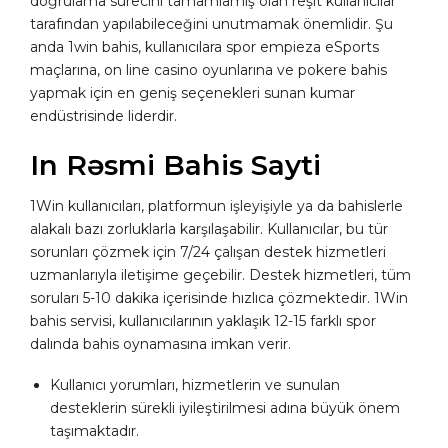
doğrulama sürecini tamamlamış olan reşit kullanıcılar
tarafından yapılabileceğini unutmamak önemlidir. Şu
anda 1win bahis, kullanıcılara spor empieza eSports
maçlarına, on line casino oyunlarına ve pokere bahis
yapmak için en geniş seçenekleri sunan kumar
endüstrisinde liderdir.
In Rəsmi Bahis Sayti
1Win kullanıcıları, platformun işleyişiyle ya da bahislerle
alakalı bazı zorluklarla karşılaşabilir. Kullanıcılar, bu tür
sorunları çözmek için 7/24 çalışan destek hizmetleri
uzmanlarıyla iletişime geçebilir. Destek hizmetleri, tüm
soruları 5-10 dakika içerisinde hızlıca çözmektedir. 1Win
bahis servisi, kullanıcılarının yaklaşık 12-15 farklı spor
dalında bahis oynamasına imkan verir.
Kullanıcı yorumları, hizmetlerin ve sunulan
desteklerin sürekli iyileştirilmesi adına büyük önem
taşımaktadır.