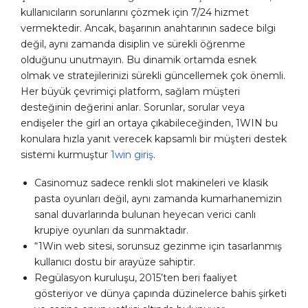
kullanıcıların sorunlarını çözmek için 7/24 hizmet
vermektedir. Ancak, başarının anahtarının sadece bilgi
değil, aynı zamanda disiplin ve sürekli öğrenme
olduğunu unutmayın. Bu dinamik ortamda esnek
olmak ve stratejilerinizi sürekli güncellemek çok önemli.
Her büyük çevrimiçi platform, sağlam müşteri
desteğinin değerini anlar. Sorunlar, sorular veya
endişeler the girl an ortaya çıkabileceğinden, 1WIN bu
konulara hızla yanıt verecek kapsamlı bir müşteri destek
sistemi kurmuştur
1win giriş
.
Casinomuz sadece renkli slot makineleri ve klasik
pasta oyunları değil, aynı zamanda kumarhanemizin
sanal duvarlarında bulunan heyecan verici canlı
krupiye oyunları da sunmaktadır.
“1Win web sitesi, sorunsuz gezinme için tasarlanmış
kullanıcı dostu bir arayüze sahiptir.
Regülasyon kuruluşu, 2015’ten beri faaliyet
gösteriyor ve dünya çapında düzinelerce bahis şirketi