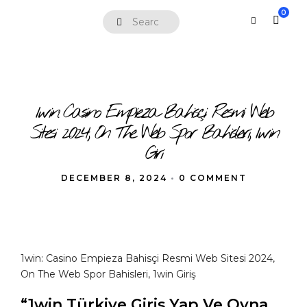
0
1win: Casino Empieza Bahisçi Resmi Web
Sitesi 2024, On The Web Spor Bahisleri, 1win
Giri
DECEMBER 8, 2024
•
0 COMMENT
1win: Casino Empieza Bahisçi Resmi Web Sitesi 2024,
On The Web Spor Bahisleri, 1win Giriş
“1win Türkiye Giriş Yap Ve Oyna