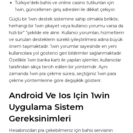
Türkiye’deki bahis ve online casino tutkunları için
1win, güncellenen giriş adresleri ile dikkat çekiyor.
Güçlü bir 1win destek sistemine sahip olmakla birlikte,
herhangi bir 1win şikayet veya kullanıcı yorumu varsa da
hızlı bir” “şekilde ele alınır. Kullanıcı yorumları, hizmetlerin
ve sunulan desteklerin sürekli iyileştirilmesi adına büyük
önem taşımaktadır. 1win yorumlar sayesinde en yeni
kullanıcılara yol gösterici geri bildirimler sağlanmaktadır.
Özellikle 1win banka kartı ile yapılan işlemler, kullanıcılar
tarafından sıkça tercih edilen bir yöntemdir. Aynı
zamanda 1win pra çekme süresi, seçtiğiniz 1win para
çekme yöntemlerine göre değişiklik gösterir.
Android Ve Ios Için 1win
Uygulama Sistem
Gereksinimleri
Hesabınızdan pra çekebilmeniz için bahis servisinin