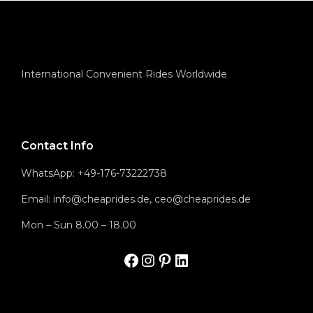
International Convenient Rides Worldwide
Contact Info
WhatsApp: +49-176-73222738
Email: info@cheaprides.de, ceo@cheaprides.de
Mon – Sun 8.00 – 18.00
Facbook
Instagram
Pinterest
LinkedIn