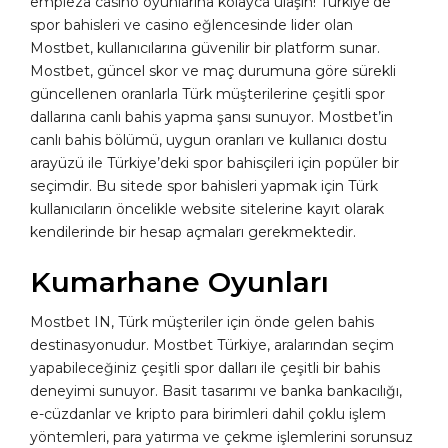
empieza casino oyunlarına kolayca ulaşın! Türkiye’de
spor bahisleri ve casino eğlencesinde lider olan
Mostbet, kullanıcılarına güvenilir bir platform sunar.
Mostbet, güncel skor ve maç durumuna göre sürekli
güncellenen oranlarla Türk müşterilerine çeşitli spor
dallarına canlı bahis yapma şansı sunuyor. Mostbet’in
canlı bahis bölümü, uygun oranları ve kullanıcı dostu
arayüzü ile Türkiye’deki spor bahisçileri için popüler bir
seçimdir. Bu sitede spor bahisleri yapmak için Türk
kullanıcıların öncelikle website sitelerine kayıt olarak
kendilerinde bir hesap açmaları gerekmektedir.
Kumarhane Oyunları
Mostbet IN, Türk müşteriler için önde gelen bahis
destinasyonudur. Mostbet Türkiye, aralarından seçim
yapabileceğiniz çeşitli spor dalları ile çeşitli bir bahis
deneyimi sunuyor. Basit tasarımı ve banka bankacılığı,
e-cüzdanlar ve kripto para birimleri dahil çoklu işlem
yöntemleri, para yatırma ve çekme işlemlerini sorunsuz