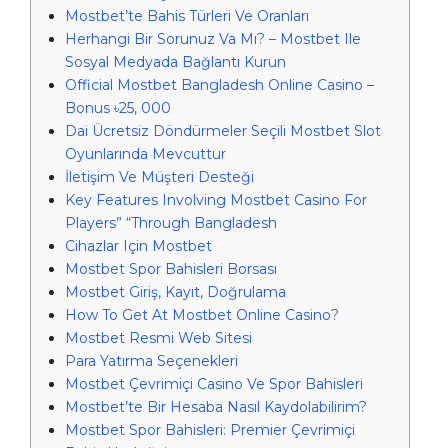
Mostbet’te Bahis Türleri Ve Oranları
Herhangi Bir Sorunuz Va Mı? – Mostbet Ile
Sosyal Medyada Bağlantı Kurun
Official Mostbet Bangladesh Online Casino –
Bonus ৳25, 000
Dai Ücretsiz Döndürmeler Seçili Mostbet Slot
Oyunlarında Mevcuttur
İletişim Ve Müşteri Desteği
Key Features Involving Mostbet Casino For
Players” “Through Bangladesh
Cihazlar Için Mostbet
Mostbet Spor Bahisleri Borsası
Mostbet Giriş, Kayıt, Doğrulama
How To Get At Mostbet Online Casino?
Mostbet Resmi Web Sitesi
Para Yatırma Seçenekleri
Mostbet Çevrimiçi Casino Ve Spor Bahisleri
Mostbet’te Bir Hesaba Nasıl Kaydolabilirim?
Mostbet Spor Bahisleri: Premier Çevrimiçi