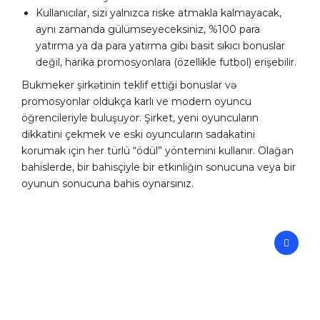
Kullanıcılar, sizi yalnızca riske atmakla kalmayacak,
aynı zamanda gülümseyeceksiniz, %100 para
yatırma ya da para yatırma gibi basit sıkıcı bonuslar
değil, harika promosyonlara (özellikle futbol) erişebilir.
Bukmeker şirkətinin teklif ettiği bonuslar və
promosyonlar oldukça karlı ve modern oyuncu
öğrencileriyle buluşuyor. Şirket, yeni oyuncuların
dikkatini çekmek ve eski oyuncuların sadakatini
korumak için her türlü “ödül” yöntemini kullanır. Olağan
bahislerde, bir bahisçiyle bir etkinliğin sonucuna veya bir
oyunun sonucuna bahis oynarsınız.