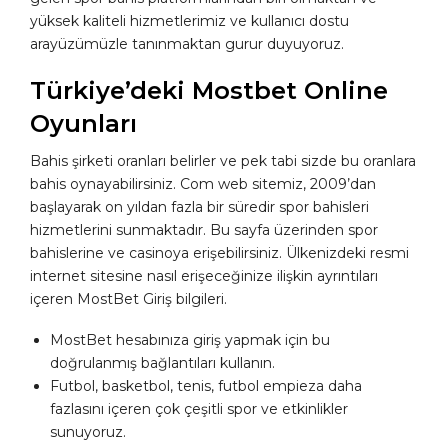
yüksek kaliteli hizmetlerimiz ve kullanıcı dostu
arayüzümüzle tanınmaktan gurur duyuyoruz.
Türkiye’deki Mostbet Online
Oyunları
Bahis şirketi oranları belirler ve pek tabi sizde bu oranlara
bahis oynayabilirsiniz. Com web sitemiz, 2009’dan
başlayarak on yıldan fazla bir süredir spor bahisleri
hizmetlerini sunmaktadır. Bu sayfa üzerinden spor
bahislerine ve casinoya erişebilirsiniz. Ülkenizdeki resmi
internet sitesine nasıl erişeceğinize ilişkin ayrıntıları
içeren MostBet Giriş bilgileri.
MostBet hesabınıza giriş yapmak için bu
doğrulanmış bağlantıları kullanın.
Futbol, basketbol, tenis, futbol empieza daha
fazlasını içeren çok çeşitli spor ve etkinlikler
sunuyoruz.