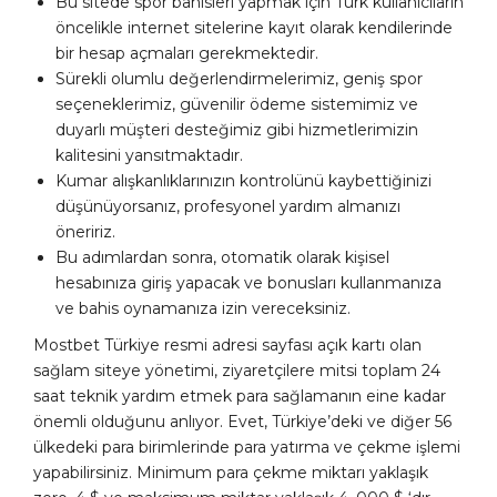
Bu sitede spor bahisleri yapmak için Türk kullanıcıların
öncelikle internet sitelerine kayıt olarak kendilerinde
bir hesap açmaları gerekmektedir.
Sürekli olumlu değerlendirmelerimiz, geniş spor
seçeneklerimiz, güvenilir ödeme sistemimiz ve
duyarlı müşteri desteğimiz gibi hizmetlerimizin
kalitesini yansıtmaktadır.
Kumar alışkanlıklarınızın kontrolünü kaybettiğinizi
düşünüyorsanız, profesyonel yardım almanızı
öneririz.
Bu adımlardan sonra, otomatik olarak kişisel
hesabınıza giriş yapacak ve bonusları kullanmanıza
ve bahis oynamanıza izin vereceksiniz.
Mostbet Türkiye resmi adresi sayfası açık kartı olan
sağlam siteye yönetimi, ziyaretçilere mitsi toplam 24
saat teknik yardım etmek para sağlamanın eine kadar
önemli olduğunu anlıyor. Evet, Türkiye’deki ve diğer 56
ülkedeki para birimlerinde para yatırma ve çekme işlemi
yapabilirsiniz. Minimum para çekme miktarı yaklaşık