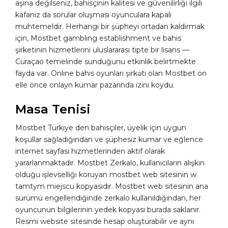
aşina değilseniz, bahisçinin kalitesi ve güvenilirliği ilgili
kafanız da sorular oluşması oyunculara kapalı
muhtemeldir. Herhangi bir şüpheyi ortadan kaldırmak
için, Mostbet gambling establishment ve bahis
şirketinin hizmetlerini uluslararası tipte bir lisans —
Curaçao temelinde sunduğunu etkinlik belirtmekte
fayda var. Online bahis oyunları şirkəti olan Mostbet on
elle önce onlayn kumar pazarında izini koydu.
Masa Tenisi
Mostbet Türkiye den bahisçiler, üyelik için uygun
koşullar sağladığından ve şüphesiz kumar ve eğlence
internet sayfası hizmetlerinden aktif olarak
yararlanmaktadır. Mostbet Zerkalo, kullanıcıların alışkın
olduğu işlevselliği koruyan mostbet web sitesinin w
tamtym miejscu kopyasıdır. Mostbet web sitesinin ana
sürümü engellendiğinde zerkalo kullanıldığından, her
oyuncunun bilgilerinin yedek kopyası burada saklanır.
Resmi website sitesinde hesap oluşturabilir ve aynı