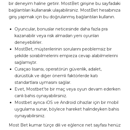
bir deneyim haline getirir. MostBet girişine bu sayfadaki
bağlantıları kullanarak ulaşabilirsiniz. MostBet hesabınıza
giriş yapmak için bu doğrulanmış bağlantıları kullanın.
Oyuncular, bonuslar neticesinde daha fazla pra
kazanabilir veya risk almadan yeni oyunları
deneyebilirler.
MostBet, müşterilerinin sorularını peoblemsiz bir
şekilde sorabilmelerini empieza cevap alabilmelerini
sağlamıştır.
Curaçao lisansı, operatörün güvenlik, adalet,
dürüstlük ve diğer önemli faktörlerde katı
standartlara uymasını sağlar.
Evet, Mostbet’te bir maç veya oyun devam ederken
canlı bahis oynayabilirsiniz.
Mostbet ayrıca iOS ve Android cihazlar için bir mobil
uygulama sunar, böylece hareket halindeyken bahis
oynayabilirsiniz.
Most Bet kumar türçe dili ve eğlence net sayfası henüz