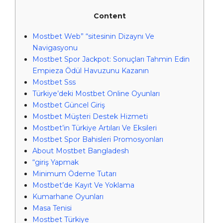
Content
Mostbet Web” “sitesinin Dizaynı Ve
Navigasyonu
Mostbet Spor Jackpot: Sonuçları Tahmin Edin
Empieza Ödül Havuzunu Kazanın
Mostbet Sss
Türkiye’deki Mostbet Online Oyunları
Mostbet Güncel Giriş
Mostbet Müşteri Destek Hizmeti
Mostbet’in Türkiye Artıları Ve Eksileri
Mostbet Spor Bahisleri Promosyonları
About Mostbet Bangladesh
“giriş Yapmak
Minimum Ödeme Tutarı
Mostbet’de Kayıt Ve Yoklama
Kumarhane Oyunları
Masa Tenisi
Mostbet Türkiye