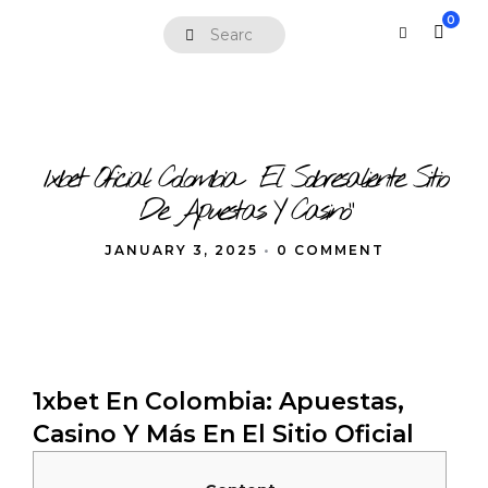
0
1xbet Oficial Colombia ️ El Sobresaliente Sitio
De Apuestas Y Casino”
JANUARY 3, 2025
•
0 COMMENT
1xbet En Colombia: Apuestas,
Casino Y Más En El Sitio Oficial