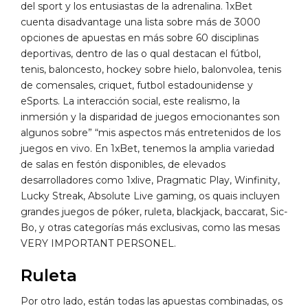
del sport y los entusiastas de la adrenalina. 1xBet
cuenta disadvantage una lista sobre más de 3000
opciones de apuestas en más sobre 60 disciplinas
deportivas, dentro de las o qual destacan el fútbol,
tenis, baloncesto, hockey sobre hielo, balonvolea, tenis
de comensales, criquet, futbol estadounidense y
eSports. La interacción social, este realismo, la
inmersión y la disparidad de juegos emocionantes son
algunos sobre” “mis aspectos más entretenidos de los
juegos en vivo. En 1xBet, tenemos la amplia variedad
de salas en festón disponibles, de elevados
desarrolladores como 1xlive, Pragmatic Play, Winfinity,
Lucky Streak, Absolute Live gaming, os quais incluyen
grandes juegos de póker, ruleta, blackjack, baccarat, Sic-
Bo, y otras categorías más exclusivas, como las mesas
VERY IMPORTANT PERSONEL.
Ruleta
Por otro lado, están todas las apuestas combinadas, os