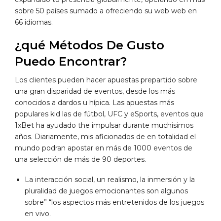
sobre 50 países sumado a ofreciendo su web web en
66 idiomas.
¿qué Métodos De Gusto
Puedo Encontrar?
Los clientes pueden hacer apuestas prepartido sobre
una gran disparidad de eventos, desde los más
conocidos a dardos u hípica. Las apuestas más
populares kid las de fútbol, UFC y eSports, eventos que
1xBet ha ayudado the impulsar durante muchisimos
años. Diariamente, mis aficionados de en totalidad el
mundo podran apostar en más de 1000 eventos de
una selección de más de 90 deportes.
La interacción social, un realismo, la inmersión y la
pluralidad de juegos emocionantes son algunos
sobre” “los aspectos más entretenidos de los juegos
en vivo.