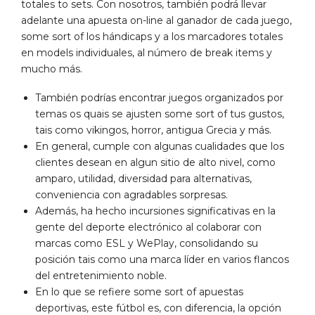
totales to sets. Con nosotros, también podrá llevar
adelante una apuesta on-line al ganador de cada juego,
some sort of los hándicaps y a los marcadores totales
en models individuales, al número de break items y
mucho más.
También podrías encontrar juegos organizados por
temas os quais se ajusten some sort of tus gustos,
tais como vikingos, horror, antigua Grecia y más.
En general, cumple con algunas cualidades que los
clientes desean en algun sitio de alto nivel, como
amparo, utilidad, diversidad para alternativas,
conveniencia con agradables sorpresas.
Además, ha hecho incursiones significativas en la
gente del deporte electrónico al colaborar con
marcas como ESL y WePlay, consolidando su
posición tais como una marca líder en varios flancos
del entretenimiento noble.
En lo que se refiere some sort of apuestas
deportivas, este fútbol es, con diferencia, la opción