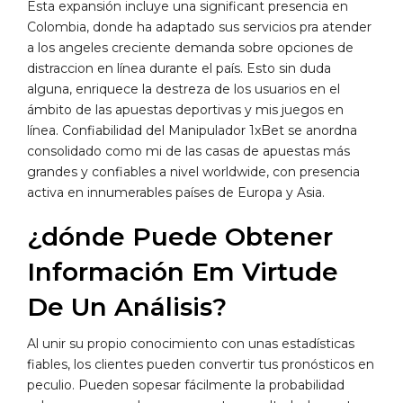
Esta expansión incluye una significant presencia en
Colombia, donde ha adaptado sus servicios pra atender
a los angeles creciente demanda sobre opciones de
distraccion en línea durante el país. Esto sin duda
alguna, enriquece la destreza de los usuarios en el
ámbito de las apuestas deportivas y mis juegos en
línea. Confiabilidad del Manipulador 1xBet se anordna
consolidado como mi de las casas de apuestas más
grandes y confiables a nivel worldwide, con presencia
activa en innumerables países de Europa y Asia.
¿dónde Puede Obtener
Información Em Virtude
De Un Análisis?
Al unir su propio conocimiento con unas estadísticas
fiables, los clientes pueden convertir tus pronósticos en
peculio. Pueden sopesar fácilmente la probabilidad