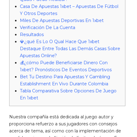
Casa De Apuestas 1xbet – Apuestas De Fútbol
Y Otros Deportes
Miles De Apuestas Deportivas En 1xbet
Verificación De La Cuenta
Resultados
💎¿qué Es Lo O Qual Hace Que 1xbet
Destaque Entre Todas Las Demás Casas Sobre
Apuestas Online?
💰¿cómo Puede Beneficiarse Dinero Con
1xbet? Pronósticos De Eventos Deportivos
Bet Tu Destino Para Apuestas Y Gambling
Establishment En Vivo Durante Colombia
Tabla Comparativa Sobre Opciones De Juego
En 1xbet
Nuestra compañía está dedicada al juego autor y
proporciona refuerzo a sus jugadores con consejos
acerca de tema, así como con la implementación de