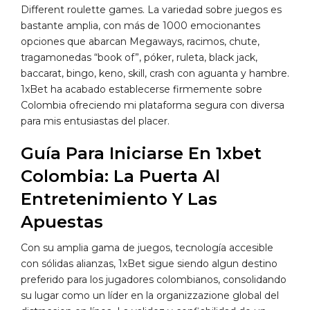
Different roulette games. La variedad sobre juegos es
bastante amplia, con más de 1000 emocionantes
opciones que abarcan Megaways, racimos, chute,
tragamonedas “book of”, póker, ruleta, black jack,
baccarat, bingo, keno, skill, crash con aguanta y hambre.
1xBet ha acabado establecerse firmemente sobre
Colombia ofreciendo mi plataforma segura con diversa
para mis entusiastas del placer.
Guía Para Iniciarse En 1xbet
Colombia: La Puerta Al
Entretenimiento Y Las
Apuestas
Con su amplia gama de juegos, tecnología accesible
con sólidas alianzas, 1xBet sigue siendo algun destino
preferido para los jugadores colombianos, consolidando
su lugar como un líder en la organizzazione global del