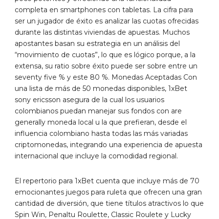
completa en smartphones con tabletas. La cifra para
ser un jugador de éxito es analizar las cuotas ofrecidas
durante las distintas viviendas de apuestas. Muchos
apostantes basan su estrategia en un análisis del
“movimiento de cuotas”, lo que es lógico porque, a la
extensa, su ratio sobre éxito puede ser sobre entre un
seventy five % y este 80 %. Monedas Aceptadas Con
una lista de más de 50 monedas disponibles, 1xBet
sony ericsson asegura de la cual los usuarios
colombianos puedan manejar sus fondos con are
generally moneda local u la que prefieran, desde el
influencia colombiano hasta todas las más variadas
criptomonedas, integrando una experiencia de apuesta
internacional que incluye la comodidad regional.
El repertorio para 1xBet cuenta que incluye más de 70
emocionantes juegos para ruleta que ofrecen una gran
cantidad de diversión, que tiene títulos atractivos lo que
Spin Win, Penaltu Roulette, Classic Roulete y Lucky