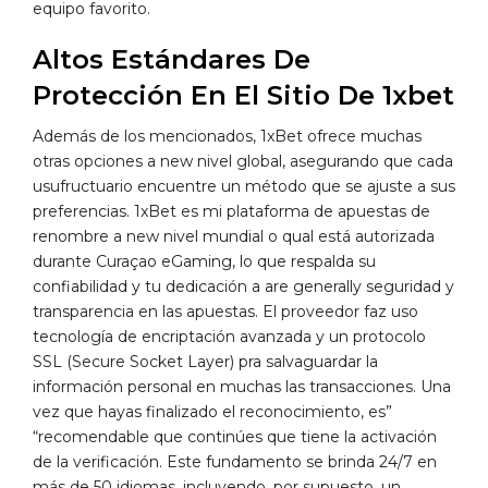
equipo favorito.
Altos Estándares De
Protección En El Sitio De 1xbet
Además de los mencionados, 1xBet ofrece muchas
otras opciones a new nivel global, asegurando que cada
usufructuario encuentre un método que se ajuste a sus
preferencias. 1xBet es mi plataforma de apuestas de
renombre a new nivel mundial o qual está autorizada
durante Curaçao eGaming, lo que respalda su
confiabilidad y tu dedicación a are generally seguridad y
transparencia en las apuestas. El proveedor faz uso
tecnología de encriptación avanzada y un protocolo
SSL (Secure Socket Layer) pra salvaguardar la
información personal en muchas las transacciones. Una
vez que hayas finalizado el reconocimiento, es”
“recomendable que continúes que tiene la activación
de la verificación. Este fundamento se brinda 24/7 en
más de 50 idiomas, incluyendo, por supuesto, un