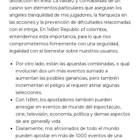
distraccion en línea. La validez y confiabilidad de un
casino son elementos particulares que aseguran los
angeles tranquilidad de mis jugadores, la franqueza en
las acciones y la prevención de dificultades relacionadas
con el intriga. En 1xBet Republic of colombia,
entendemos esta importancia, para lo que nos
comprometemos firmemente con una seguridad,
legalidad con el bienestar sobre nuestros usuarios.
Por otro lado, están las apuestas combinadas, o qual
involucran dos um más eventos sumado a
aumentan las posibles ganancias, pero también
incrementan el peligro al requerir atinar algunas
selecciones.
Con 1xBet, los apostadores también pueden
arriesgar en eventos de mundo del espectáculo,
cine, televisión, economía, política y demas aspectos
de are generally vida.
Diariamente, mis aficionados de todo el mundo
pueden apostar en más de 1000 eventos de una