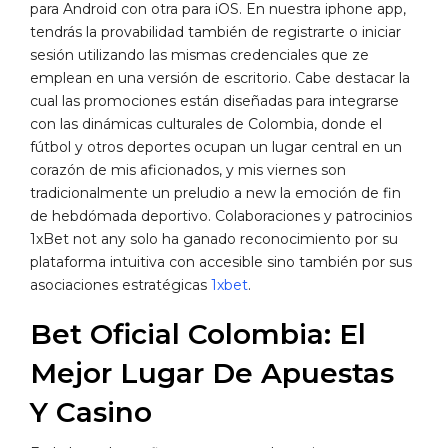
para Android con otra para iOS. En nuestra iphone app,
tendrás la provabilidad también de registrarte o iniciar
sesión utilizando las mismas credenciales que ze
emplean en una versión de escritorio. Cabe destacar la
cual las promociones están diseñadas para integrarse
con las dinámicas culturales de Colombia, donde el
fútbol y otros deportes ocupan un lugar central en un
corazón de mis aficionados, y mis viernes son
tradicionalmente un preludio a new la emoción de fin
de hebdómada deportivo. Colaboraciones y patrocinios
1xBet not any solo ha ganado reconocimiento por su
plataforma intuitiva con accesible sino también por sus
asociaciones estratégicas
1xbet
.
Bet Oficial Colombia: El
Mejor Lugar De Apuestas
Y Casino