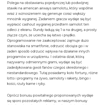
Polega na obstawianiu pojedynczej lub podwójnej
stawki na american airways samolotu, który wspólnie
wraz z wznoszeniem się generuje coraz większy
mnożnik wygranej. Zadaniem gracza wydaje się być
wypłacić cashout wygranej przedtem samolot ten
odleci z ekranu. Rundy ładują się 1-a na drugiej, a prosty
złącze czyni, że uciecha się łatwo i prędko.
Oprogramowanie nie zaakceptować zajmuje dużo
stanowiska na smartfonie, odrzucić obciąża go i w
żaden sposób odrzucić wpływa na działanie innych
programów w urządzeniu. I ostatnia dział, którą
nazywamy odmiennymi grami, wydaje się być
zadedykowana gwoli fanów czegoś określonego i
niestandardowego. Tutaj posiadamy koło fortuny, różne
lotto i programy na żywo, samoloty i rakiety, bingo i
kości, rzuty karne i ryby.
Oprócz bonusu powitalnego proponowanych wydaje
się sporo pozostałych reklamy, w naszym bonusy