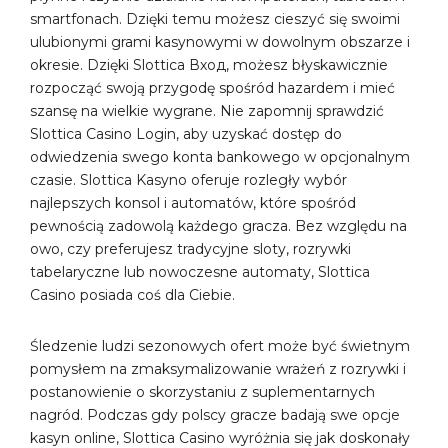
smartfonach. Dzięki temu możesz cieszyć się swoimi
ulubionymi grami kasynowymi w dowolnym obszarze i
okresie. Dzięki Slottica Вход, możesz błyskawicznie
rozpocząć swoją przygodę spośród hazardem i mieć
szansę na wielkie wygrane. Nie zapomnij sprawdzić
Slottica Casino Login, aby uzyskać dostęp do
odwiedzenia swego konta bankowego w opcjonalnym
czasie. Slottica Kasyno oferuje rozległy wybór
najlepszych konsol i automatów, które spośród
pewnością zadowolą każdego gracza. Bez względu na
owo, czy preferujesz tradycyjne sloty, rozrywki
tabelaryczne lub nowoczesne automaty, Slottica
Casino posiada coś dla Ciebie.
Śledzenie ludzi sezonowych ofert może być świetnym
pomysłem na zmaksymalizowanie wrażeń z rozrywki i
postanowienie o skorzystaniu z suplementarnych
nagród. Podczas gdy polscy gracze badają swe opcje
kasyn online, Slottica Casino wyróżnia się jak doskonały