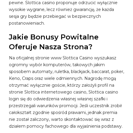
pewne. Slottica casino proponuje odrzucić wyłącznie
wysokie wygrane, lecz również gwarancję, że każda
sesja gry będzie przebiegać w bezpiecznych
postanowieniach.
Jаkіе Bоnusy Роwіtаlnе
Оfеrujе Nаszа Strоnа?
Na oficjalnej stronie www Slottica Casino wyszukasz
ogromny wybór komputerów, takowych jakim
sposobem automaty, ruletka, blackjack, baccarat, poker,
Keno, Craps oraz wiele odmiennych. Nagrodę mogą
otrzymać wyłącznie goście, którzy założyli profil na
stronie Slottica internetowego casino, Slottica casino
login się do odwiedzenia własnej własnej szafki i
przestrzegali warunków promocji. Jeśli uczestnik zrobił
całokształt zgodnie spośród prawami, jednak premia
nie został zaliczony, warto skontaktować się wraz z
działem pomocy fachowego dla wyjaśnienia podstawy.