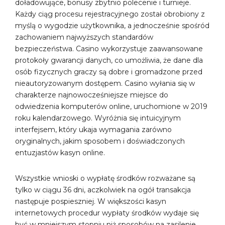
doładowujące, bonusy zbytnio polecenie i turnieje.
Każdy ciąg procesu rejestracyjnego został obrobiony z
myślą o wygodzie użytkownika, a jednocześnie spośród
zachowaniem najwyższych standardów
bezpieczeństwa. Casino wykorzystuje zaawansowane
protokoły gwarancji danych, co umożliwia, że dane dla
osób fizycznych graczy są dobre i gromadzone przed
nieautoryzowanym dostępem. Casino wyłania się w
charakterze najnowocześniejsze miejsce do
odwiedzenia komputerów online, uruchomione w 2019
roku kalendarzowego. Wyróżnia się intuicyjnym
interfejsem, który ukaja wymagania zarówno
oryginalnych, jakim sposobem i doświadczonych
entuzjastów kasyn online.
Wszystkie wnioski o wypłatę środków rozważane są
tylko w ciągu 36 dni, aczkolwiek na ogół transakcja
następuje pospieszniej. W większości kasyn
internetowych procedur wypłaty środków wydaje się
być w mniejszym stopniu niż sposobów na zasilenie