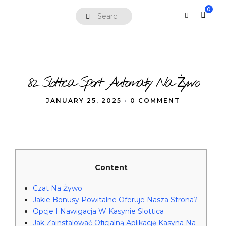
0
82 Slottica Sport Automaty Na Żywo
JANUARY 25, 2025
•
0 COMMENT
Content
Czat Na Żywo
Jаkіе Bоnusy Роwіtаlnе Оfеrujе Nаszа Strоnа?
Opcje I Nawigacja W Kasynie Slottica
Jаk Zаіnstаlоwаć Оfісjаlną Арlіkасję Kаsynа Nа