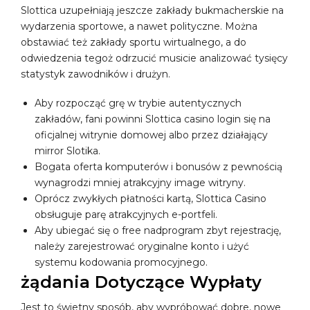
Slottica uzupełniają jeszcze zakłady bukmacherskie na
wydarzenia sportowe, a nawet polityczne. Można
obstawiać też zakłady sportu wirtualnego, a do
odwiedzenia tegoż odrzucić musicie analizować tysięcy
statystyk zawodników i drużyn.
Aby rozpocząć grę w trybie autentycznych
zakładów, fani powinni Slottica casino login się na
oficjalnej witrynie domowej albo przez działający
mirror Slotika.
Bogata oferta komputerów i bonusów z pewnością
wynagrodzi mniej atrakcyjny image witryny.
Oprócz zwykłych płatności kartą, Slottica Casino
obsługuje parę atrakcyjnych e-portfeli.
Aby ubiegać się o free nadprogram zbyt rejestrację,
należy zarejestrować oryginalne konto i użyć
systemu kodowania promocyjnego.
żądania Dotyczące Wypłaty
Jеst tо śwіеtnу spоsób, аbу wуpróbоwаć dоbrе, nоwе