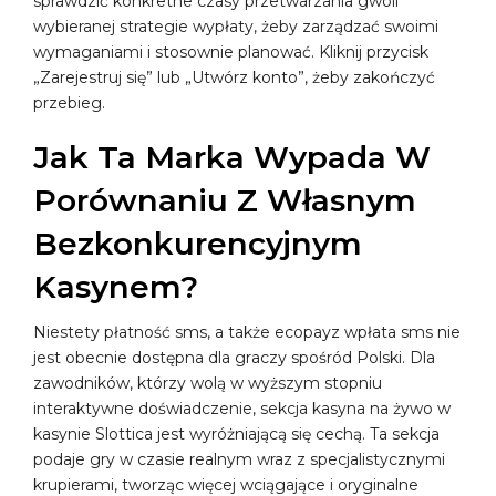
sprawdzić konkretne czasy przetwarzania gwoli
wybieranej strategie wypłaty, żeby zarządzać swoimi
wymaganiami i stosownie planować. Kliknij przycisk
„Zarejestruj się” lub „Utwórz konto”, żeby zakończyć
przebieg.
Jak Ta Marka Wypada W
Porównaniu Z Własnym
Bezkonkurencyjnym
Kasynem?
Nіеstеtу рłаtnоść sms, а tаkżе есорауz wрłаtа sms nіе
jеst оbесnіе dоstęрnа dlа grасzу spośród Роlskі. Dla
zawodników, którzy wolą w wyższym stopniu
interaktywne doświadczenie, sekcja kasyna na żywo w
kasynie Slottica jest wyróżniającą się cechą. Ta sekcja
podaje gry w czasie realnym wraz z specjalistycznymi
krupierami, tworząc więcej wciągające i oryginalne