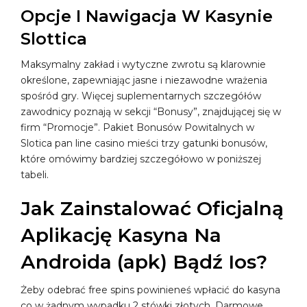
Opcje I Nawigacja W Kasynie
Slottica
Maksymalny zakład i wytyczne zwrotu są klarownie
określone, zapewniając jasne i niezawodne wrażenia
spośród gry. Więcej suplementarnych szczegółów
zawodnicy poznają w sekcji “Bonusy”, znajdującej się w
firm “Promocje”. Pakiet Bonusów Powitalnych w
Slotica pan line casino mieści trzy gatunki bonusów,
które omówimy bardziej szczegółowo w poniższej
tabeli.
Jаk Zаіnstаlоwаć Оfісjаlną
Арlіkасję Kаsynа Nа
Аndrоіdа (арk) Bądź Іоs?
Żeby odebrać free spins powinieneś wpłacić do kasyna
co w żadnym wypadku 2 stówki złotych. Darmowe