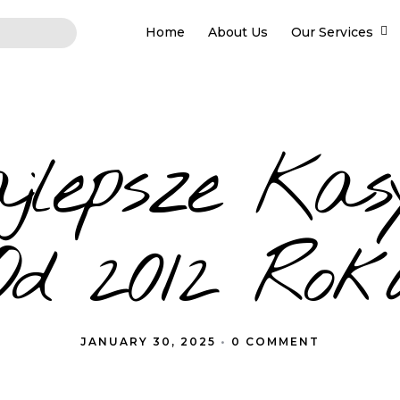
Home
About Us
Our Services
jlepsze Kas
Od 2012 Rok
JANUARY 30, 2025
•
0 COMMENT