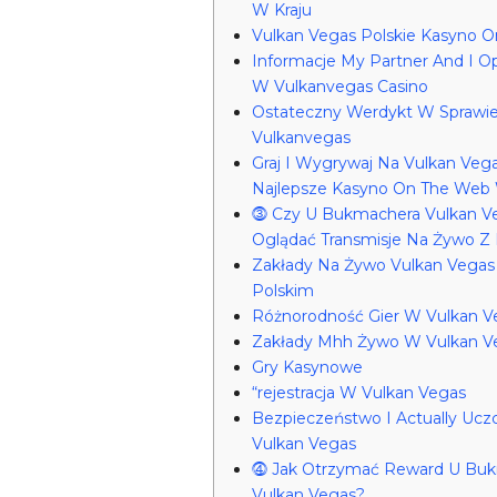
W Kraju
Vulkan Vegas Polskie Kasyno O
Informacje My Partner And I Op
W Vulkanvegas Casino
Ostateczny Werdykt W Sprawi
Vulkanvegas
Graj I Wygrywaj Na Vulkan Vega
Najlepsze Kasyno On The Web
⓷ Czy U Bukmachera Vulkan V
Oglądać Transmisje Na Żywo 
Zakłady Na Żywo Vulkan Vegas
Polskim
Różnorodność Gier W Vulkan V
Zakłady Mhh Żywo W Vulkan V
Gry Kasynowe
“rejestracja W Vulkan Vegas
Bezpieczeństwo I Actually Uc
Vulkan Vegas
⓸ Jak Otrzymać Reward U Bu
Vulkan Vegas?