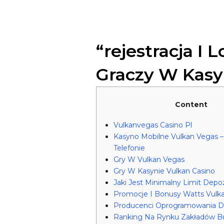
“rejestracja I
Graczy W Kasy
Content
Vulkanvegas Casino Pl
Kasyno Mobilne Vulkan Vegas –
Telefonie
Gry W Vulkan Vegas
Gry W Kasynie Vulkan Casino
Jaki Jest Minimalny Limit Depo
Promocje I Bonusy Watts Vulk
Producenci Oprogramowania Dl
Ranking Na Rynku Zakładów B