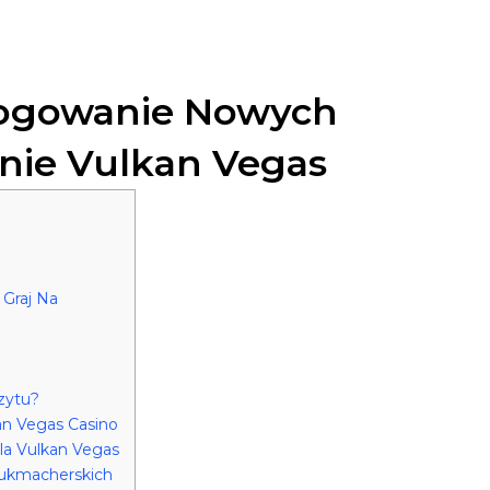
 Logowanie Nowych
nie Vulkan Vegas
 Graj Na
zytu?
an Vegas Casino
a Vulkan Vegas
ukmacherskich