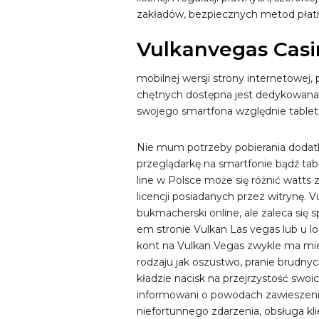
zakładów, bezpiecznych metod płatnośc
Vulkanvegas Casi
mobilnej wersji strony internetowej,
chętnych dostępna jest dedykowana 
swojego smartfona względnie tablet
Nie mum potrzeby pobierania dodatko
przeglądarkę na smartfonie bądź tab
line w Polsce może się różnić watts 
licencji posiadanych przez witrynę. 
bukmacherski online, ale zaleca si
em stronie Vulkan Las vegas lub u 
kont na Vulkan Vegas zwykle ma miej
rodzaju jak oszustwo, pranie brudny
kładzie nacisk na przejrzystość swoi
informowani o powodach zawieszenia 
niefortunnego zdarzenia, obsługa k