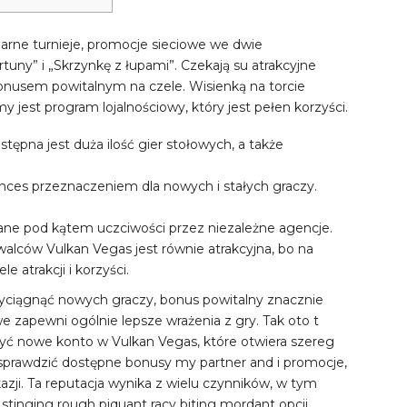
arne turnieje, promocje sieciowe we dwie
tuny” i „Skrzynkę z łupami”. Czekają su atrakcyjne
nusem powitalnym na czele. Wisienką na torcie
jest program lojalnościowy, który jest pełen korzyści.
tępna jest duża ilość gier stołowych, a także
nces przeznaczeniem dla nowych i stałych graczy.
wane pod kątem uczciwości przez niezależne agencje.
walców Vulkan Vegas jest równie atrakcyjna, bo na
 atrakcji i korzyści.
zyciągnąć nowych graczy, bonus powitalny znacznie
 zapewni ogólnie lepsze wrażenia z gry. Tak oto t
yć nowe konto w Vulkan Vegas, które otwiera szereg
 sprawdzić dostępne bonusy my partner and i promocje,
azji. Ta reputacja wynika z wielu czynników, w tym
ej stinging rough piquant racy biting mordant opcji