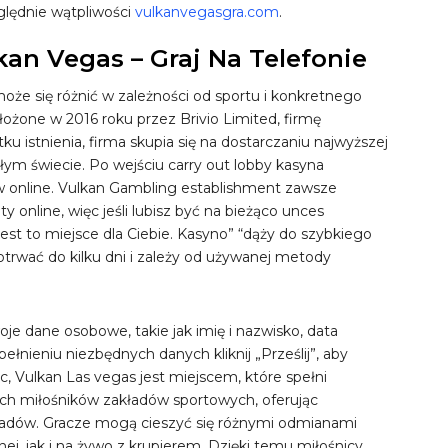
ględnie wątpliwości
vulkanvegasgra.com
.
an Vegas – Graj Na Telefonie
oże się różnić w zależności od sportu i konkretnego
łożone w 2016 roku przez Brivio Limited, firmę
u istnienia, firma skupia się na dostarczaniu najwyższej
łym świecie. Po wejściu carry out lobby kasyna
 online. Vulkan Gambling establishment zawsze
y online, więc jeśli lubisz być na bieżąco unces
est to miejsce dla Ciebie. Kasyno” “dąży do szybkiego
otrwać do kilku dni i zależy od używanej metody
je dane osobowe, takie jak imię i nazwisko, data
łnieniu niezbędnych danych kliknij „Prześlij”, aby
, Vulkan Las vegas jest miejscem, które spełni
ch miłośników zakładów sportowych, oferując
ładów. Gracze mogą cieszyć się różnymi odmianami
nej, jak i na żywo z krupierem. Dzięki temu miłośnicy