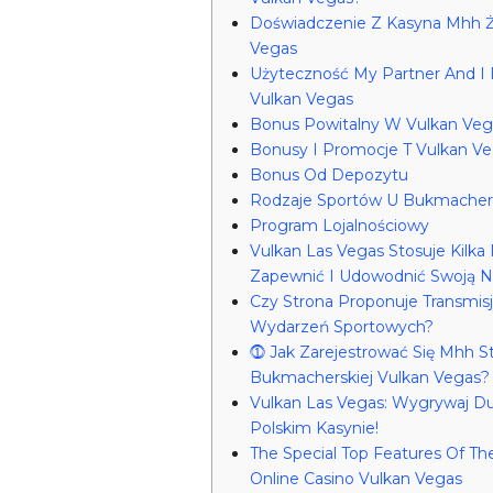
Doświadczenie Z Kasyna Mhh 
Vegas
Użyteczność My Partner And I 
Vulkan Vegas
Bonus Powitalny W Vulkan Veg
Bonusy I Promocje T Vulkan Ve
Bonus Od Depozytu
Rodzaje Sportów U Bukmacher
Program Lojalnościowy
Vulkan Las Vegas Stosuje Kilka
Zapewnić I Udowodnić Swoją N
Czy Strona Proponuje Transmis
Wydarzeń Sportowych?
⓵ Jak Zarejestrować Się Mhh S
Bukmacherskiej Vulkan Vegas?
Vulkan Las Vegas: Wygrywaj 
Polskim Kasynie!
The Special Top Features Of Th
Online Casino Vulkan Vegas