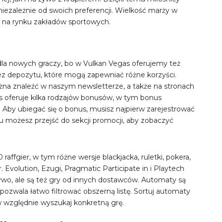
niezależnie od swoich preferencji. Wielkość marży w
a na rynku zakładów sportowych.
la nowych graczy, bo w Vulkan Vegas oferujemy też
 bez depozytu, które mogą zapewniać różne korzyści.
żna znaleźć w naszym newsletterze, a także na stronach
s oferuje kilka rodzajów bonusów, w tym bonus
Aby ubiegać się o bonus, musisz najpierw zarejestrować
iu możesz przejść do sekcji promocji, aby zobaczyć
affgier, w tym różne wersje blackjacka, ruletki, pokera,
. Evolution, Ezugi, Pragmatic Participate in i Playtech
żywo, ale są też gry od innych dostawców. Automaty są
ozwala łatwo filtrować obszerną listę. Sortuj automaty
 względnie wyszukaj konkretną grę.