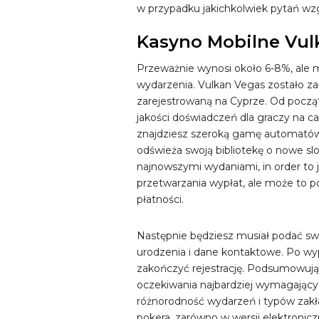
w przypadku jakichkolwiek pytań wz
Kasyno Mobilne Vulk
Przeważnie wynosi około 6-8%, ale m
wydarzenia. Vulkan Vegas zostało za
zarejestrowaną na Cyprze. Od początk
jakości doświadczeń dla graczy na ca
znajdziesz szeroką gamę automatów
odświeża swoją bibliotekę o nowe slot
najnowszymi wydaniami, in order to j
przetwarzania wypłat, ale może to p
płatności.
Następnie będziesz musiał podać swo
urodzenia i dane kontaktowe. Po wype
zakończyć rejestrację. Podsumowując
oczekiwania najbardziej wymagający
różnorodność wydarzeń i typów zak
pokera, zarówno w wersji elektronicz