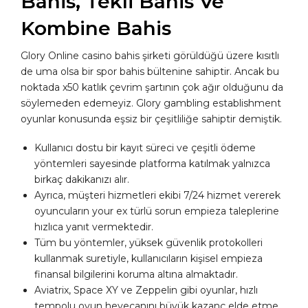
Bahis, Tekli Bahis Ve
Kombine Bahis
Glory Online casino bahis şirketi görüldüğü üzere kısıtlı
de uma olsa bir spor bahis bültenine sahiptir. Ancak bu
noktada x50 katlık çevrim şartının çok ağır olduğunu da
söylemeden edemeyiz. Glory gambling establishment
oyunlar konusunda eşsiz bir çeşitliliğe sahiptir demiştik.
Kullanıcı dostu bir kayıt süreci ve çeşitli ödeme
yöntemleri sayesinde platforma katılmak yalnızca
birkaç dakikanızı alır.
Ayrıca, müşteri hizmetleri ekibi 7/24 hizmet vererek
oyuncuların your ex türlü sorun empieza taleplerine
hızlıca yanıt vermektedir.
Tüm bu yöntemler, yüksek güvenlik protokolleri
kullanmak suretiyle, kullanıcıların kişisel empieza
finansal bilgilerini koruma altına almaktadır.
Aviatrix, Space XY ve Zeppelin gibi oyunlar, hızlı
tempolu oyun heyecanını büyük kazanç elde etme