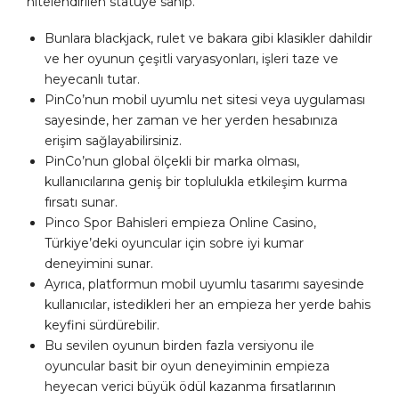
nitelendirilen statüye sahip.
Bunlara blackjack, rulet ve bakara gibi klasikler dahildir
ve her oyunun çeşitli varyasyonları, işleri taze ve
heyecanlı tutar.
PinCo’nun mobil uyumlu net sitesi veya uygulaması
sayesinde, her zaman ve her yerden hesabınıza
erişim sağlayabilirsiniz.
PinCo’nun global ölçekli bir marka olması,
kullanıcılarına geniş bir toplulukla etkileşim kurma
fırsatı sunar.
Pinco Spor Bahisleri empieza Online Casino,
Türkiye’deki oyuncular için sobre iyi kumar
deneyimini sunar.
Ayrıca, platformun mobil uyumlu tasarımı sayesinde
kullanıcılar, istedikleri her an empieza her yerde bahis
keyfini sürdürebilir.
Bu sevilen oyunun birden fazla versiyonu ile
oyuncular basit bir oyun deneyiminin empieza
heyecan verici büyük ödül kazanma fırsatlarının