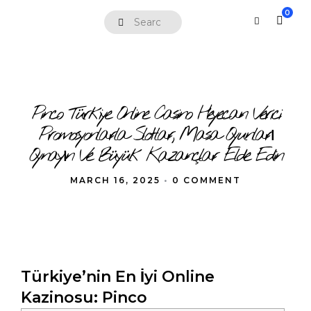
0
Pinco Türkiye Online Casino Heyecan Verici
Promosyonlarla Slotlar, Masa Oyunları
Oynayın Ve Büyük Kazançlar Elde Edin
MARCH 16, 2025
•
0 COMMENT
Türkiye’nin En İyi Online
Kazinosu: Pinco