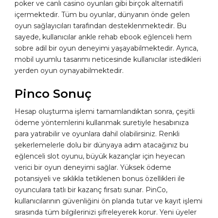
poker ve canlı casino oyunları gibi birçok alternatifi
içermektedir. Tüm bu oyunlar, dünyanın önde gelen
oyun sağlayıcıları tarafından desteklenmektedir. Bu
sayede, kullanıcılar ankle rehab ebook eğlenceli hem
sobre adil bir oyun deneyimi yaşayabilmektedir. Ayrıca,
mobil uyumlu tasarımı neticesinde kullanıcılar istedikleri
yerden oyun oynayabilmektedir.
Pinco Sonuç
Hesap oluşturma işlemi tamamlandıktan sonra, çeşitli
ödeme yöntemlerini kullanmak suretiyle hesabınıza
para yatırabilir ve oyunlara dahil olabilirsiniz. Renkli
şekerlemelerle dolu bir dünyaya adım atacağınız bu
eğlenceli slot oyunu, büyük kazançlar için heyecan
verici bir oyun deneyimi sağlar. Yüksek ödeme
potansiyeli ve sıklıkla tetiklenen bonus özellikleri ile
oyunculara tatlı bir kazanç fırsatı sunar. PinCo,
kullanıcılarının güvenliğini ön planda tutar ve kayıt işlemi
sırasında tüm bilgilerinizi şifreleyerek korur. Yeni üyeler