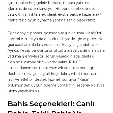
için sunulan hoş geldin bonusu, ilk para yatırma
işleminizde sizleri karşılıyor. Bu bonus neticesinde,
yatırdığınız miktara ek olarak ekstra bakiye kazanarak”
“daha fazla oyun oynama şansına sahip olabilirsiniz.
Eğer onay e-postası gelmediyse junk e-mail klasörünü
kontrol etmek ya da destek ekibiyle iletişime geçmek
gibi basit adımlarla sorunlarınızı kolayca çözebilirsiniz.
Ayrıca, hesap parolanızı unuttuğunuzda ya de uma para
yatırma işlemiyle ilgili sorun yaşadığınızda, destek
ekibine ulaşmak bir tık kadar yakın. PINCO,
kullanıcılarının sorularını çözmek ve onları her a great
desteklemek için sağ alt köşedeki sohbet menüsü ile
hızlı ve etkili bir destek hizmeti sunuyor. “Kasa”
bölümünden uygun ödeme yöntemini seçerek kolayca
işlem yapabilirsiniz.
Bahis Seçenekleri: Canlı