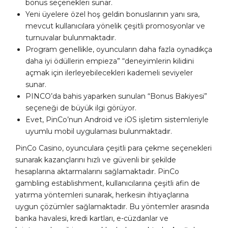
bonus seçenekleri sunar.
Yeni üyelere özel hoş geldin bonuslarının yanı sıra,
mevcut kullanıcılara yönelik çeşitli promosyonlar ve
turnuvalar bulunmaktadır.
Program genellikle, oyuncuların daha fazla oynadıkça
daha iyi ödüllerin empieza” “deneyimlerin kilidini
açmak için ilerleyebilecekleri kademeli seviyeler
sunar.
PINCO’da bahis yaparken sunulan “Bonus Bakiyesi”
seçeneği de büyük ilgi görüyor.
Evet, PinCo’nun Android ve iOS işletim sistemleriyle
uyumlu mobil uygulaması bulunmaktadır.
PinCo Casino, oyunculara çeşitli para çekme seçenekleri
sunarak kazançlarını hızlı ve güvenli bir şekilde
hesaplarına aktarmalarını sağlamaktadır. PinCo
gambling establishment, kullanıcılarına çeşitli afin de
yatırma yöntemleri sunarak, herkesin ihtiyaçlarına
uygun çözümler sağlamaktadır. Bu yöntemler arasında
banka havalesi, kredi kartları, e-cüzdanlar ve