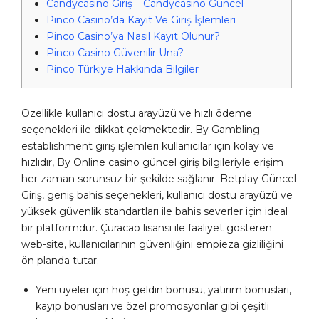
Candycasino Giriş – Candycasino Güncel
Pinco Casino’da Kayıt Ve Giriş İşlemleri
Pinco Casino’ya Nasıl Kayıt Olunur?
Pinco Casino Güvenilir Una?
Pinco Türkiye Hakkında Bilgiler
Özellikle kullanıcı dostu arayüzü ve hızlı ödeme
seçenekleri ile dikkat çekmektedir. By Gambling
establishment giriş işlemleri kullanıcılar için kolay ve
hızlıdır, By Online casino güncel giriş bilgileriyle erişim
her zaman sorunsuz bir şekilde sağlanır. Betplay Güncel
Giriş, geniş bahis seçenekleri, kullanıcı dostu arayüzü ve
yüksek güvenlik standartları ile bahis severler için ideal
bir platformdur. Çuracao lisansı ile faaliyet gösteren
web-site, kullanıcılarının güvenliğini empieza gizliliğini
ön planda tutar.
Yeni üyeler için hoş geldin bonusu, yatırım bonusları,
kayıp bonusları ve özel promosyonlar gibi çeşitli