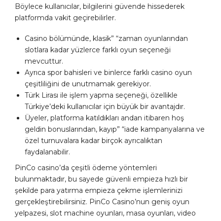
Böylece kullanıcılar, bilgilerini güvende hissederek
platformda vakit geçirebilirler.
Casino bölümünde, klasik” “zaman oyunlarından
slotlara kadar yüzlerce farklı oyun seçeneği
mevcuttur.
Ayrıca spor bahisleri ve binlerce farklı casino oyun
çeşitliliğini de unutmamak gerekiyor.
Türk Lirası ile işlem yapma seçeneği, özellikle
Türkiye’deki kullanıcılar için büyük bir avantajdır.
Üyeler, platforma katıldıkları andan itibaren hoş
geldin bonuslarından, kayıp” “iade kampanyalarına ve
özel turnuvalara kadar birçok ayrıcalıktan
faydalanabilir.
PinCo casino’da çeşitli ödeme yöntemleri
bulunmaktadır, bu sayede güvenli empieza hızlı bir
şekilde para yatırma empieza çekme işlemlerinizi
gerçekleştirebilirsiniz. PinCo Casino’nun geniş oyun
yelpazesi, slot machine oyunları, masa oyunları, video