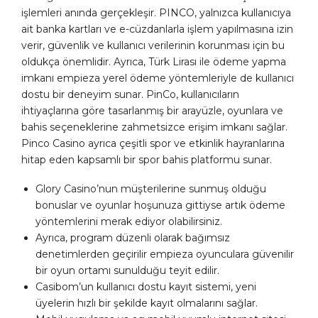
işlemleri anında gerçekleşir. PINCO, yalnızca kullanıcıya
ait banka kartları ve e-cüzdanlarla işlem yapılmasına izin
verir, güvenlik ve kullanıcı verilerinin korunması için bu
oldukça önemlidir. Ayrıca, Türk Lirası ile ödeme yapma
imkanı empieza yerel ödeme yöntemleriyle de kullanıcı
dostu bir deneyim sunar. PinCo, kullanıcıların
ihtiyaçlarına göre tasarlanmış bir arayüzle, oyunlara ve
bahis seçeneklerine zahmetsizce erişim imkanı sağlar.
Pinco Casino ayrıca çeşitli spor ve etkinlik hayranlarına
hitap eden kapsamlı bir spor bahis platformu sunar.
Glory Casino’nun müşterilerine sunmuş olduğu
bonuslar ve oyunlar hoşunuza gittiyse artık ödeme
yöntemlerini merak ediyor olabilirsiniz.
Ayrıca, program düzenli olarak bağımsız
denetimlerden geçirilir empieza oyunculara güvenilir
bir oyun ortamı sunulduğu teyit edilir.
Casibom’un kullanıcı dostu kayıt sistemi, yeni
üyelerin hızlı bir şekilde kayıt olmalarını sağlar.