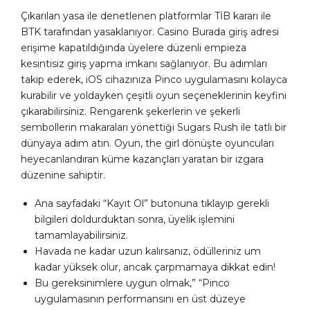
Çıkarılan yasa ile denetlenen platformlar TİB kararı ile
BTK tarafından yasaklanıyor. Casino Burada giriş adresi
erişime kapatıldığında üyelere düzenli empieza
kesintisiz giriş yapma imkanı sağlanıyor. Bu adımları
takip ederek, iOS cihazınıza Pinco uygulamasını kolayca
kurabilir ve yoldayken çeşitli oyun seçeneklerinin keyfini
çıkarabilirsiniz. Rengarenk şekerlerin ve şekerli
sembollerin makaraları yönettiği Sugars Rush ile tatlı bir
dünyaya adım atın. Oyun, the girl dönüşte oyuncuları
heyecanlandıran küme kazançları yaratan bir ızgara
düzenine sahiptir.
Ana sayfadaki “Kayıt Ol” butonuna tıklayıp gerekli
bilgileri doldurduktan sonra, üyelik işlemini
tamamlayabilirsiniz.
Havada ne kadar uzun kalırsanız, ödülleriniz um
kadar yüksek olur, ancak çarpmamaya dikkat edin!
Bu gereksinimlere uygun olmak,” “Pinco
uygulamasının performansını en üst düzeye