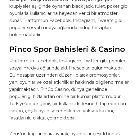
krupiyeler eşliğinde oynanan black jack, rulet, poker gibi
oyunlarla kullanıcılarına heyecan verici bir atmosfer
sunar. Platformun Facebook, Instagram, Tweets gibi
popüler sosyal medya ağlarında hidup hesapları
bulunmaktadır.
Pinco Spor Bahisleri & Casino
Platformun Facebook, Instagram, Twitter gibi popüler
sosyal medya ağlarında aktif hesapları bulunmaktadır.
Bu hesaplar üzerinden düzenli olarak promosyonlar,
yeni oyunlar ve özel etkinlikler hakkında bilgilendirmeler
yapılmaktadır. PinCo Casino, dünya genelinde
popülerliği hızla artan online bir kumar platformudur.
Türkiye’de de geniş bir kullanıcı kitlesine hitap eden bu
casino, çeşitli oyun seçenekleri ve yüksek kazanç
fırsatları ile dikkat çekmektedir.
Zeus’un kapılarını aralayarak, oyuncular çeşitli bonus