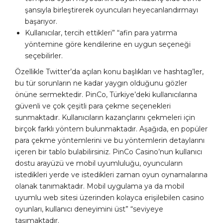
şansıyla birleştirerek oyuncuları heyecanlandırmayı
başarıyor.
Kullanıcılar, tercih ettikleri” “afin para yatırma
yöntemine göre kendilerine en uygun seçeneği
seçebilirler.
Özellikle Twitter’da açılan konu başlıkları ve hashtag’ler,
bu tür sorunların ne kadar yaygın olduğunu gözler
önüne sermektedir. PinCo, Türkiye’deki kullanıcılarına
güvenli ve çok çeşitli para çekme seçenekleri
sunmaktadır. Kullanıcıların kazançlarını çekmeleri için
birçok farklı yöntem bulunmaktadır. Aşağıda, en popüler
para çekme yöntemlerini ve bu yöntemlerin detaylarını
içeren bir tablo bulabilirsiniz. PinCo Casino’nun kullanıcı
dostu arayüzü ve mobil uyumluluğu, oyuncuların
istedikleri yerde ve istedikleri zaman oyun oynamalarına
olanak tanımaktadır. Mobil uygulama ya da mobil
uyumlu web sitesi üzerinden kolayca erişilebilen casino
oyunları, kullanıcı deneyimini üst” “seviyeye
taşımaktadır.