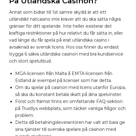
På Utländska Casinon?
Annat som bidrar till 1st sämre skydd är att ett
utländskt nätcasino inte kräver att du ska sätta några
gränser för ditt spelande. Inte heller existerar det
kraftiga restriktioner på hur relativt du får sätta in, eller
vad länge du får spela på erat utländska casino i
avsaknad av svensk licens. Hos oss finner du endast
trygga 6 säkra utländska casinon med bra kundservice
och stort spelutbud.
MGA-licensen från Malta å EMTA-licensen från
Estland är exempel på licenser som har detta.
Om du spelar på casinon med licens utanför Europa,
så ska du konstant betala skatt på dina spelvinster.
Först och främst finns en omfattande FAQ-sektion
på Trustlys webbplats, som täcker vanliga frågor och
problem.
Detta då betalningsleverantören har valt att bara ge
sina tjänster till svenska spelare på casinon med