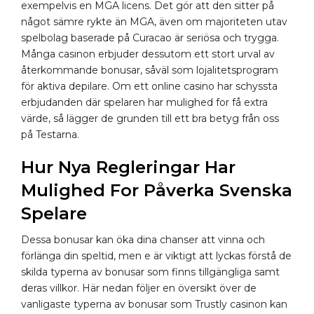
exempelvis en MGA licens. Det gör att den sitter på
något sämre rykte än MGA, även om majoriteten utav
spelbolag baserade på Curacao är seriösa och trygga.
Många casinon erbjuder dessutom ett stort urval av
återkommande bonusar, såväl som lojalitetsprogram
för aktiva depilare. Om ett online casino har schyssta
erbjudanden där spelaren har mulighed for få extra
värde, så lägger de grunden till ett bra betyg från oss
på Testarna.
Hur Nya Regleringar Har
Mulighed For Påverka Svenska
Spelare
Dessa bonusar kan öka dina chanser att vinna och
förlänga din speltid, men e är viktigt att lyckas förstå de
skilda typerna av bonusar som finns tillgängliga samt
deras villkor. Här nedan följer en översikt över de
vanligaste typerna av bonusar som Trustly casinon kan