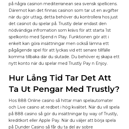
på några casinon mediterranean sea svensk spellicens.
Däremot kan det finnas casinon som tar ut en avgifter
när du gör uttag, detta behöver du kontrollera hos just
det casinot du spelar på. Trustly delar endast den
nödvändiga infromation som krävs för att starta 1st
spelkonto med Spend n Play. Funktionen gör att i
enkelt kan göra insättningar men också lämna ett
pågågende spel för att lyckas vid ett senare tillfälle
komma tillbaka där du slutade. Du behöver ej skapa ett
nytt konto när du spelar med Trustly Pay n Enjoy.
Hur Lång Tid Tar Det Att
Ta Ut Pengar Med Trustly?
Hos 888 Online casino så hittar man spelautomater
och Live casino at redbet i hög kvalitet. När du vill spela
på 888 casino så gör du insättningar by way of Trustly,
kreditkort eller Apple Pay. När du väljer att börja spela
på Dunder Casino så får du ta del av sobre