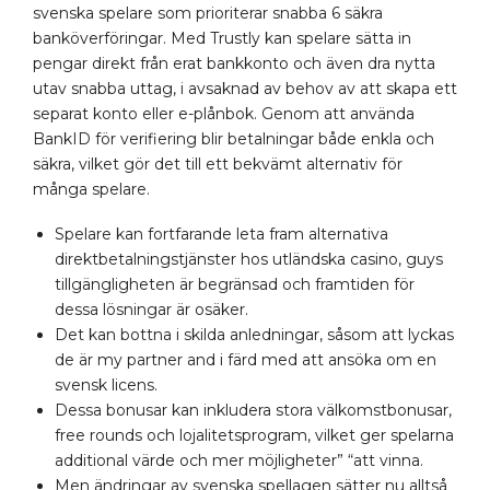
svenska spelare som prioriterar snabba 6 säkra
banköverföringar. Med Trustly kan spelare sätta in
pengar direkt från erat bankkonto och även dra nytta
utav snabba uttag, i avsaknad av behov av att skapa ett
separat konto eller e-plånbok. Genom att använda
BankID för verifiering blir betalningar både enkla och
säkra, vilket gör det till ett bekvämt alternativ för
många spelare.
Spelare kan fortfarande leta fram alternativa
direktbetalningstjänster hos utländska casino, guys
tillgängligheten är begränsad och framtiden för
dessa lösningar är osäker.
Det kan bottna i skilda anledningar, såsom att lyckas
de är my partner and i färd med att ansöka om en
svensk licens.
Dessa bonusar kan inkludera stora välkomstbonusar,
free rounds och lojalitetsprogram, vilket ger spelarna
additional värde och mer möjligheter” “att vinna.
Men ändringar av svenska spellagen sätter nu alltså