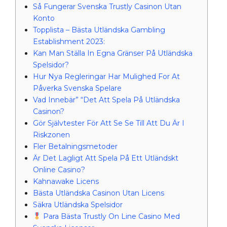
Så Fungerar Svenska Trustly Casinon Utan
Konto
Topplista – Bästa Utländska Gambling
Establishment 2023:
Kan Man Ställa In Egna Gränser På Utländska
Spelsidor?
Hur Nya Regleringar Har Mulighed For At
Påverka Svenska Spelare
Vad Innebär” “Det Att Spela På Utländska
Casinon?
Gör Självtester För Att Se Se Till Att Du Är I
Riskzonen
Fler Betalningsmetoder
Är Det Lagligt Att Spela På Ett Utländskt
Online Casino?
Kahnawake Licens
Bästa Utländska Casinon Utan Licens
Säkra Utländska Spelsidor
Para Bästa Trustly On Line Casino Med