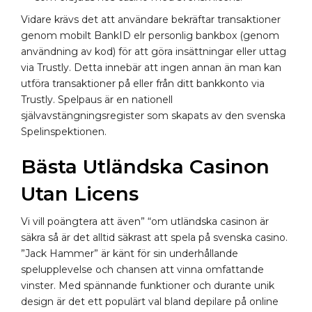
Vidare krävs det att användare bekräftar transaktioner
genom mobilt BankID elr personlig bankbox (genom
användning av kod) för att göra insättningar eller uttag
via Trustly. Detta innebär att ingen annan än man kan
utföra transaktioner på eller från ditt bankkonto via
Trustly. Spelpaus är en nationell
självavstängningsregister som skapats av den svenska
Spelinspektionen.
Bästa Utländska Casinon
Utan Licens
Vi vill poängtera att även” “om utländska casinon är
säkra så är det alltid säkrast att spela på svenska casino.
”Jack Hammer” är känt för sin underhållande
spelupplevelse och chansen att vinna omfattande
vinster. Med spännande funktioner och durante unik
design är det ett populärt val bland depilare på online