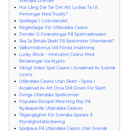
Svenska Licenser
Hur Lång Dar Tar Det Att Lyckas Ta Ut
Penningar Med Trustly?
Spellagar I Licenslandet
Regler/lagar För Utländska Casino
Trender O Förändringar På Spelmarknaden
Ska Ja Betala Skatt På Spelvinster Utomlands?
Välkomstbonus Vid Första Insättning
Lucky Block – Innovativt Casino Med
Betalningar Via Krypto
Viktigt Video Spel Casino I Avsaknad Av Svensk
Licens
Utländska Casino Utan Skatt – Spela I
Avsaknad Av Att Oroa Drill Down För Skatt
Övriga Utländska Spellicenser
Populära Slotspel Med Hög Rtp På
Nyskapande Utländska Casinos
Tillgänglighet För Svenska Spelare å
Myndighetsblockering
Spelpaus På Utländska Casino Utan Svensk