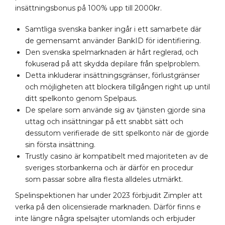
insättningsbonus på 100% upp till 2000kr.
Samtliga svenska banker ingår i ett samarbete där
de gemensamt använder BankID för identifiering.
Den svenska spelmarknaden är hårt reglerad, och
fokuserad på att skydda depilare från spelproblem.
Detta inkluderar insättningsgränser, förlustgränser
och möjligheten att blockera tillgången right up until
ditt spelkonto genom Spelpaus.
De spelare som använde sig av tjänsten gjorde sina
uttag och insättningar på ett snabbt sätt och
dessutom verifierade de sitt spelkonto när de gjorde
sin första insättning.
Trustly casino är kompatibelt med majoriteten av de
sveriges storbankerna och är därför en procedur
som passar sobre allra flesta alldeles utmärkt.
Spelinspektionen har under 2023 förbjudit Zimpler att
verka på den olicensierade marknaden. Därför finns e
inte längre några spelsajter utomlands och erbjuder