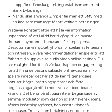
stopp för utländska gambling establishment med
BankID-lösningar.
När du skall använda Zimpler får man ett SMS med
en kod som man rage för att verifiera betalningen.
Vi strävar konstant efter att hålla vår information
uppdaterad så att i alltid har tillgång till de nyaste
skotrarna nyheterna, bonusarna å kampanjerna.
Dessutom är vi mycket lyhörda för spelarnas kriterium
och intressen, 6 våra rekommendationer anspelar till att
förbättra din upplevelse audio-video online-casinon. Du
har mulighed for lita på vår kunskap och engagemang
för att finna de bästa o säkraste online-casinona. För
spelare innebär det här att de kan få generösare
bonusar, högre insättningsgränser och färre
begränsningar jämfört med svenska licensierade
kasinon. Det beror på att para inte är begränsade av
samma modulator som kasinon scientif svensk licens,
såsom insättningsgränser, bonusrestriktioner å
spelpauser. Trustly är en betalningsmetod som