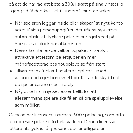
då att de har råd att betala 30% i skatt på sina vinster, o
i gengäld få den kvalitet 6 underhållning de söker.
När spelaren loggar inside eller skapar 1st nytt konto
scientif sina personuppgifter identifierar systemet
automatiskt att lyckas spelaren är registrerad på
Spelpaus o blockerar åtkomsten.
Dessa kombinerade välkomstpaket är särskilt
attraktiva eftersom de erbjuder en mer
mångfacetterad casinoupplevelse från start.
Tillsammans funkar tjänsterna optimalt med
varandra och ger burrow ett omfattande skydd nät
du spelar casino med Trustly.
Något och är mycket essentiellt, för att
allesammans spelare ska få en så bra spelupplevelse
som möjligt.
Curacao har licenserat närmare 500 spelbolag, som ofta
accepterar spelare från hela världen. Denna licens är
lättare att lyckas få godkänd, och är billigare än