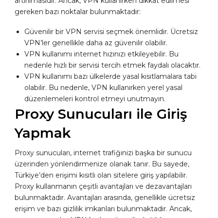
artırılmasıdır. Ancak, VPN kullanırken dikkat edilmesi
gereken bazı noktalar bulunmaktadır:
Güvenilir bir VPN servisi seçmek önemlidir. Ücretsiz
VPN’ler genellikle daha az güvenilir olabilir.
VPN kullanımı internet hızınızı etkileyebilir. Bu
nedenle hızlı bir servisi tercih etmek faydalı olacaktır.
VPN kullanımı bazı ülkelerde yasal kısıtlamalara tabi
olabilir. Bu nedenle, VPN kullanırken yerel yasal
düzenlemeleri kontrol etmeyi unutmayın.
Proxy Sunucuları ile Giriş
Yapmak
Proxy sunucuları, internet trafiğinizi başka bir sunucu
üzerinden yönlendirmenize olanak tanır. Bu sayede,
Türkiye’den erişimi kısıtlı olan sitelere giriş yapılabilir.
Proxy kullanmanın çeşitli avantajları ve dezavantajları
bulunmaktadır. Avantajları arasında, genellikle ücretsiz
erişim ve bazı gizlilik imkanları bulunmaktadır. Ancak,