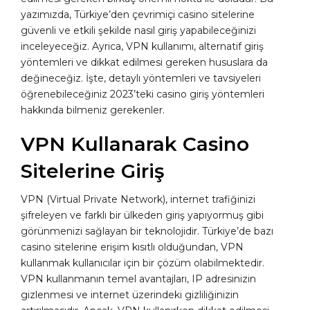
yazımızda, Türkiye’den çevrimiçi casino sitelerine
güvenli ve etkili şekilde nasıl giriş yapabileceğinizi
inceleyeceğiz. Ayrıca, VPN kullanımı, alternatif giriş
yöntemleri ve dikkat edilmesi gereken hususlara da
değineceğiz. İşte, detaylı yöntemleri ve tavsiyeleri
öğrenebileceğiniz 2023’teki casino giriş yöntemleri
hakkında bilmeniz gerekenler.
VPN Kullanarak Casino
Sitelerine Giriş
VPN (Virtual Private Network), internet trafiğinizi
şifreleyen ve farklı bir ülkeden giriş yapıyormuş gibi
görünmenizi sağlayan bir teknolojidir. Türkiye’de bazı
casino sitelerine erişim kısıtlı olduğundan, VPN
kullanmak kullanıcılar için bir çözüm olabilmektedir.
VPN kullanmanın temel avantajları, IP adresinizin
gizlenmesi ve internet üzerindeki gizliliğinizin