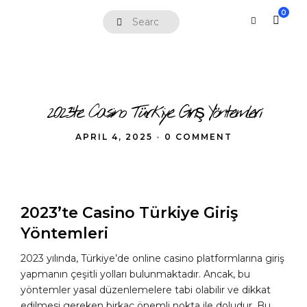
0
2023’te Casino Türkiye Giriş Yöntemleri
APRIL 4, 2025
•
0 COMMENT
2023’te Casino Türkiye Giriş
Yöntemleri
2023 yılında, Türkiye’de online casino platformlarına giriş
yapmanın çeşitli yolları bulunmaktadır. Ancak, bu
yöntemler yasal düzenlemelere tabi olabilir ve dikkat
edilmesi gereken birkaç önemli nokta ile doludur. Bu