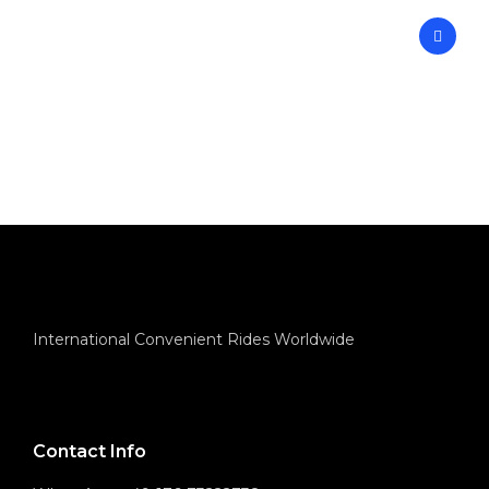
International Convenient Rides Worldwide
Contact Info