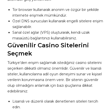
Tor browser kullanarak anonim ve özgür bir şekilde
internete erişmek mümkündür.
Özel DNS sunucuları kullanarak engelli sitelere erişim
sağlanabilir.
Sanal özel ağlar (VPS) oluşturarak, kendi uzak
masaüstü bağlantınızı kullanabilirsiniz.
Güvenilir Casino Sitelerini
Seçmek
Türkiye’den erişim sağlamak istediğiniz casino sitelerini
seçerken dikkatli olmanız önemlidir. Güvenilir ve lisanslı
siteler, kullanıcılarına adil oyun deneyimi sunar ve kişisel
verilerin korunmasına önem verir. Bir sitenin güvenilir
olup olmadığını anlamak için bazı ipuçlarına dikkat
edebilirsiniz:
Lisanslı ve düzenli olarak denetlenen siteleri tercih
edin.