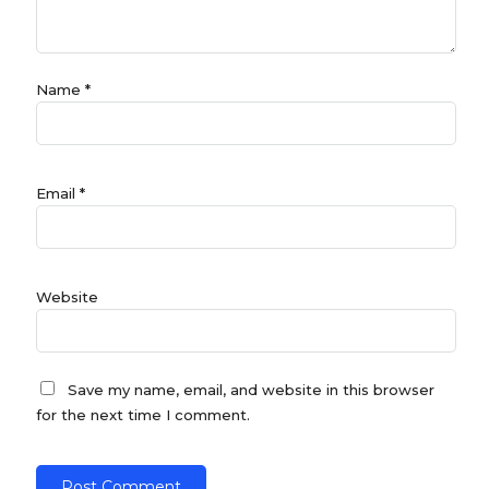
Name
*
Email
*
Website
Save my name, email, and website in this browser
for the next time I comment.