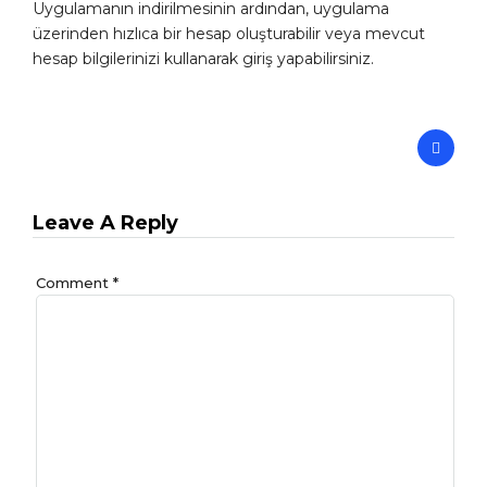
Uygulamanın indirilmesinin ardından, uygulama
üzerinden hızlıca bir hesap oluşturabilir veya mevcut
hesap bilgilerinizi kullanarak giriş yapabilirsiniz.
Leave A Reply
Comment
*