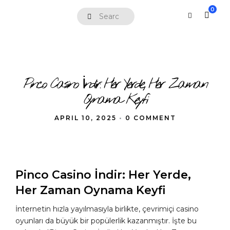
0
Pinco Casino İndir: Her Yerde, Her Zaman
Oynama Keyfi
APRIL 10, 2025
•
0 COMMENT
Pinco Casino İndir: Her Yerde,
Her Zaman Oynama Keyfi
İnternetin hızla yayılmasıyla birlikte, çevrimiçi casino
oyunları da büyük bir popülerlik kazanmıştır. İşte bu