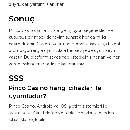
duydukları yardımı alabilirler.
Sonuç
Pinco Casino, kullanıcılara geniş oyun seçenekleri ve
kusursuz bir mobil deneyim sunarak her daim ilgi
çekmektedir. Güvenli ve kullanıcı dostu arayüzü, düzenli
promosyonlarıyla oyunculara her seviyede oyun keyfi
yaşatır. Bu platform sayesinde, istediğiniz her an ve her
yerde eğlencenin tadını çıkarabilirsiniz.
SSS
Pinco Casino hangi cihazlar ile
uyumludur?
Pinco Casino, Android ve iOS işletim sistemleri ile
uyumludur. Akıllı telefon ve tablet cihazlar üzerinden
rahatlıkla erişilebilir.