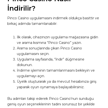
İndirilir?
Pinco Casino uygulamasını indirmek oldukça basittir ve
birkaç adımda tamamlanabilir:
İlk olarak, cihazınızın uygulama mağazasına gidin
ve arama kısmına “Pinco Casino” yazın.
Arama sonuçlarında çıkan Pinco Casino
uygulamasını seçin.
Uygulama sayfasında, “İndir” düğmesine
dokunun.
İndirme işleminin tamamlanmasını bekleyin ve
uygulamayı açın.
Üyelik oluşturarak ya da mevcut hesabınıza giriş
yaparak oyun oynamaya başlayabilirsiniz.
Bu adımları takip ederek Pinco Casino’nun sunduğu
geniş oyun seçeneklerinin tadını sorunsuz bir şekilde