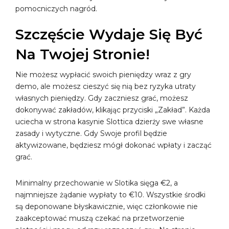
pomocniczych nagród.
Szczęście Wydaje Się Być
Na Twojej Stronie!
Nie możesz wypłacić swoich pieniędzy wraz z gry
demo, ale możesz cieszyć się nią bez ryzyka utraty
własnych pieniędzy. Gdy zaczniesz grać, możesz
dokonywać zakładów, klikając przyciski „Zakład”. Każda
uciecha w strona kasynie Slottica dzierży swe własne
zasady i wytyczne. Gdy Swoje profil będzie
aktywizowane, będziesz mógł dokonać wpłaty i zacząć
grać.
Minimalny przechowanie w Slotika sięga €2, a
najmniejsze żądanie wypłaty to €10. Wszystkie środki
są deponowane błyskawicznie, więc członkowie nie
zaakceptować muszą czekać na przetworzenie