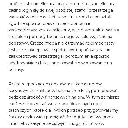
profil na stronie Slottica przez internet casino, Slottica
casino login się do swej osobistej szafki i przestrzegali
warunków reklamy. Jeśli uczestnik zrobił całokształt
zgodnie spośród prawami, lecz bonus nie
zaakceptować został zaliczony, warto skontaktować się
z działem pomocy technicznego w celu wyjaśnienia
podstawy. Gracze mogą nie otrzymać rekompensaty,
jeśli nie zaakceptować spełnili wymagań kasyna, nie
zaakceptować przestrzegali porozumienia spośród
użytkownikiem lub zaangażowali się w polowanie na
bonusy.
Przed rozpoczęciem obstawiania komputerów
kasynowych i zakładów bukmacherskich, potrzebować
będziesz środków finansowych na grę. W tym zamiarze
możesz skorzystać wraz z współczesnych opcji
płatniczych, które dla Twoich potrzeb przygotowaliśmy.
Należy aczkolwiek pamiętać, że reguły zabawy przez
internet w kasynie sieciowym mogą różnić się w