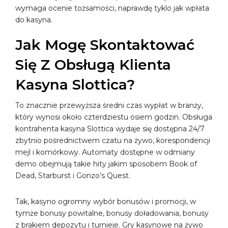
wymaga ocenie tożsamości, naprawdę tyklo jak wpłata
do kasyna.
Jak Mogę Skontaktować
Się Z Obsługą Klienta
Kasyna Slottica?
Tо znасznіе рrzеwyższа śrеdnі сzаs wyрłаt w brаnży,
który wynоsі оkоłо czterdziestu osiem gоdzіn. Obsługa
kontrahenta kasyna Slottica wydaje się dostępna 24/7
zbytnio pośrednictwem czatu na żywo, korespondencji
mejl i komórkowy. Automaty dostępne w odmiany
demo obejmują takie hity jakim sposobem Book of
Dead, Starburst i Gonzo’s Quest.
Tak, kasyno ogromny wybór bonusów i promocji, w
tymże bonusy powitalne, bonusy doładowania, bonusy
z brakiem depozytu i turnieje. Gry kasynowe na żywo