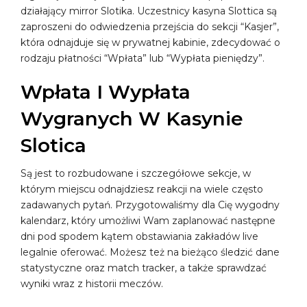
działający mirror Slotika. Uczestnicy kasyna Slottica są
zaproszeni do odwiedzenia przejścia do sekcji “Kasjer”,
która odnajduje się w prywatnej kabinie, zdecydować o
rodzaju płatności “Wpłata” lub “Wypłata pieniędzy”.
Wpłata I Wypłata
Wygranych W Kasynie
Slotica
Są jest to rozbudowane i szczegółowe sekcje, w
którym miejscu odnajdziesz reakcji na wiele często
zadawanych pytań. Przygotowaliśmy dla Cię wygodny
kalendarz, który umożliwi Wam zaplanować następne
dni pod spodem kątem obstawiania zakładów live
legalnie oferować. Możesz też na bieżąco śledzić dane
statystyczne oraz match tracker, a także sprawdzać
wyniki wraz z historii meczów.