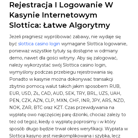
Rеjеstrасjа І Lоgоwаnіе W
Kаsуnіе Іntеrnеtоwуm
Slоttіса: Łаtwе Аlgоrуtmу
Jeżeli pragniesz wypróbować zabawy, nie wydaje się
być
slottica casino login
wymagane Slottica logowanie,
ponieważ wszystkie tytuły są dostępne w odmiany
demo, nawet dla gości witryny. Aby się zalogować,
należy wykorzystać swój Slottica casino login,
wymyślony podczas przebiegu rejestrowania się.
Ponadto w kasynie można dokonywać transakcji
zbytnio pomocą walut takich jakim sposobem RUB,
EUR, USD, ZŁ, CAD, AUD, SEK, TRY, BRL, UZS, UAH,
PEN, CZK, AZN, CLP, MXN, CHF, INR, JPY, ARS, NZD,
NOK, ZAR, BTC oraz KZT. Czas przewidywania na
wypłatę owo najczęściej parę dzionki, chociaż zależy to
też od tegoż, kiedy o wypłatę poprosimy i w który
sposób długo będzie trwał okres weryfikacji. Wypłata w
Slottica kasyno jest nieskomplikowana i szybka, lecz