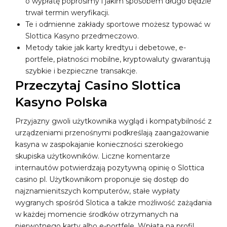
o wypłatę poprosimy i jakim sposobem długo będzie
trwał termin weryfikacji.
Te i odmienne zakłady sportowe możesz typować w
Slottica Kasyno przedmeczowo.
Metody takie jak karty kredtyu i debetowe, e-
portfele, płatności mobilne, kryptowaluty gwarantują
szybkie i bezpieczne transakcje.
Przeczytaj Casino Slottica
Kasyno Polska
Przyjazny gwoli użytkownika wygląd i kompatybilność z
urządzeniami przenośnymi podkreślają zaangażowanie
kasyna w zaspokajanie konieczności szerokiego
skupiska użytkowników. Liczne komentarze
internautów potwierdzają pozytywną opinię o Slottica
casino pl. Użytkownikom proponuje się dostęp do
najznamienitszych komputerów, stałe wypłaty
wygranych spośród Slotica a także możliwość zażądania
w każdej momencie środków otrzymanych na
pierwotnego karty albo e-portfele. Wpłata na profil