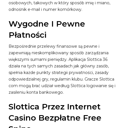
osobowych, takowych w który sposób imię i miano,
odnośnik e-mail i numer komórkowy.
Wygodne I Pewne
Płatności
Bezpośrednie przelewy finansowe są pewne i
zapewniają nieskomplikowany sposób zarządzania
większymi sumami pieniędzy. Aplikacja Slottica 36
działa na tych samych zasadach jak główny zasób,
spełnia każde punkty strategii prywatności, zasady
odpowiedzialnej gry, regulamin klubu. Gracze Slottica
com mogą brać udział według Slottica logowanie się i
zasileniu konta bankowego.
Slottica Przez Internet
Casino Bezpłatne Free