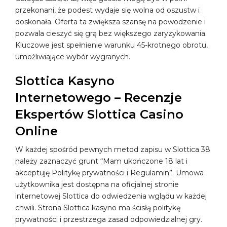
przekonani, że podest wydaje się wolna od oszustw i
doskonała. Oferta ta zwiększa szansę na powodzenie i
pozwala cieszyć się grą bez większego zaryzykowania.
Kluczowe jest spełnienie warunku 45-krotnego obrotu,
umożliwiające wybór wygranych.
Slottica Kasyno
Internetowego – Recenzje
Ekspertów Slottica Casino
Online
W każdej spośród pewnych metod zapisu w Slottica 38
należy zaznaczyć grunt “Mam ukończone 18 lat i
akceptuję Politykę prywatności i Regulamin”. Umowa
użytkownika jest dostępna na oficjalnej stronie
internetowej Slottica do odwiedzenia wglądu w każdej
chwili. Strona Slottica kasyno ma ścisłą politykę
prywatności i przestrzega zasad odpowiedzialnej gry.