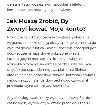
cielesne, tego rodzaju jakim sposobem telefony
komórkowe, komputery czy telewizory.
Jak Muszę Zrobić, By
Zweryfikować Moje Konto?
Promocje te odrzucić jedynie zwiększają okazje na
wygrane, ale także dodają ekscytującego elementu do
całej rozgrywki. Slotica Casino umożliwia emocjonujące
doświadczenia hazardowe połączone wraz z
interesującymi promocjami, które sprawiają, że
rozrywka przybywa się jeszcze bardziej interesująca i
satysfakcjonująca. Gamingowa platforma Slotica
określa na bezpieczeństwo sprawie, korzystając wraz z
najpóźniejszych standardów technologicznych, jak
przekłada się na ufność użytkowników.
Aby się zalogować, należy wykorzystać swój Slottica
casino login, wymyślony w czasie przebiegu zapisu.