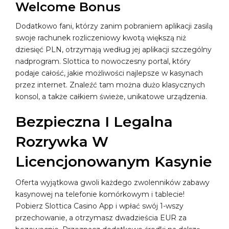
Welcome Bonus
Dodatkowo fani, którzy zanim pobraniem aplikacji zasilą
swoje rachunek rozliczeniowy kwotą większą niż
dziesięć PLN, otrzymają według jej aplikacji szczególny
nadprogram. Slottica to nowoczesny portal, który
podaje całość, jakie możliwości najlepsze w kasynach
przez internet. Znaleźć tam można dużo klasycznych
konsol, a także całkiem świeże, unikatowe urządzenia.
Bezpieczna I Legalna
Rozrywka W
Licencjonowanym Kasynie
Oferta wyjątkowa gwoli każdego zwolenników zabawy
kasynowej na telefonie komórkowym i tablecie!
Pobierz Slottica Casino App i wpłać swój 1-wszy
przechowanie, a otrzymasz dwadzieścia EUR za