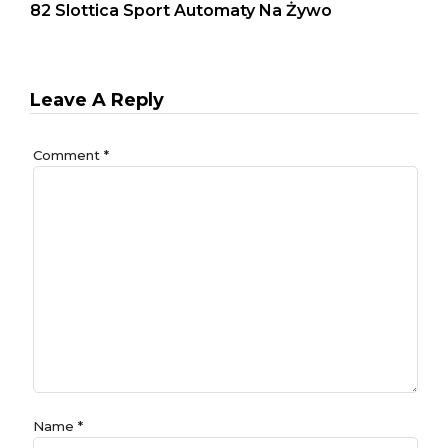
82 Slottica Sport Automaty Na Żywo
Leave A Reply
Comment
*
Name
*