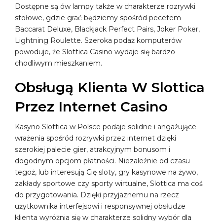
Dostępne są ów lampy także w charakterze rozrywki
stołowe, gdzie grać będziemy spośród pecetem –
Baccarat Deluxe, Blackjack Perfect Pairs, Joker Poker,
Lightning Roulette. Szeroka podaż komputerów
powoduje, że Slottica Casino wydaje się bardzo
chodliwym mieszkaniem.
Obsługą Klienta W Slottica
Przez Internet Casino
Kasyno Slottica w Polsce podaje solidne i angażujące
wrażenia spośród rozrywki przez internet dzięki
szerokiej palecie gier, atrakcyjnym bonusom i
dogodnym opcjom płatności. Niezależnie od czasu
tegoż, lub interesują Cię sloty, gry kasynowe na żywo,
zakłady sportowe czy sporty wirtualne, Slottica ma coś
do przygotowania. Dzięki przyjaznemu na rzecz
użytkownika interfejsowi i responsywnej obsłudze
klienta wyróżnia się w charakterze solidny wybór dla