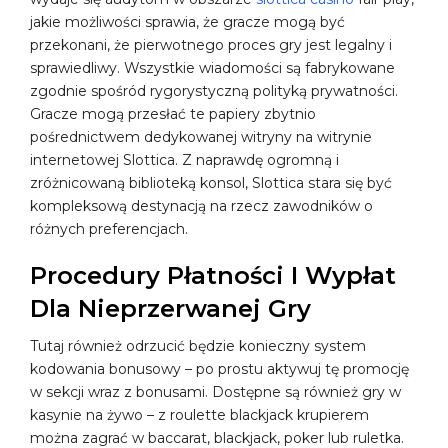
jakie możliwości sprawia, że gracze mogą być
przekonani, że pierwotnego proces gry jest legalny i
sprawiedliwy. Wszystkie wiadomości są fabrykowane
zgodnie spośród rygorystyczną polityką prywatności.
Gracze mogą przesłać te papiery zbytnio
pośrednictwem dedykowanej witryny na witrynie
internetowej Slottica. Z naprawdę ogromną i
zróżnicowaną biblioteką konsol, Slottica stara się być
kompleksową destynacją na rzecz zawodników o
różnych preferencjach.
Procedury Płatności I Wypłat
Dla Nieprzerwanej Gry
Tutaj również odrzucić będzie konieczny system
kodowania bonusowy – po prostu aktywuj tę promocję
w sekcji wraz z bonusami. Dostępne są również gry w
kasynie na żywo – z roulette blackjack krupierem
można zagrać w baccarat, blackjack, poker lub ruletka.