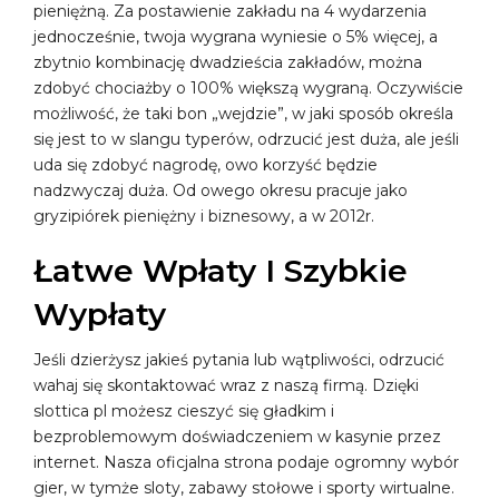
pieniężną. Za postawienie zakładu na 4 wydarzenia
jednocześnie, twoja wygrana wyniesie o 5% więcej, a
zbytnio kombinację dwadzieścia zakładów, można
zdobyć chociażby o 100% większą wygraną. Oczywiście
możliwość, że taki bon „wejdzie”, w jaki sposób określa
się jest to w slangu typerów, odrzucić jest duża, ale jeśli
uda się zdobyć nagrodę, owo korzyść będzie
nadzwyczaj duża. Od owego okresu pracuje jako
gryzipiórek pieniężny i biznesowy, a w 2012r.
Łatwe Wpłaty I Szybkie
Wypłaty
Jeśli dzierżysz jakieś pytania lub wątpliwości, odrzucić
wahaj się skontaktować wraz z naszą firmą. Dzięki
slottica pl możesz cieszyć się gładkim i
bezproblemowym doświadczeniem w kasynie przez
internet. Nasza oficjalna strona podaje ogromny wybór
gier, w tymże sloty, zabawy stołowe i sporty wirtualne.