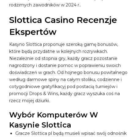
rodzimych zawodników w 2024 r..
Slottica Casino Recenzje
Ekspertów
Kasyno Slottica proponuje szeroką gamę bonusów,
które będą przydatne w kolejnych rozrywkach.
Niezależnie od stopnia gry, każdy gracz pozostanie
nagrodzony i dostanie pomoc w poprawieniu swoich
doświadczeń w grach. Od hojnego bonusu powitalnego
według darmowe spiny na całym stoliku, codzienne i
cotygodniowe gratyfikacyj pod postacią turniejów i
promocji Drops & Wins, każdy gracz wyszuka coś na
rzecz mojej dziurki.
Wybór Komputerów W
Kasynie Slottica
Gracze Slottica pl będą musieli wpisać swój odnośnik