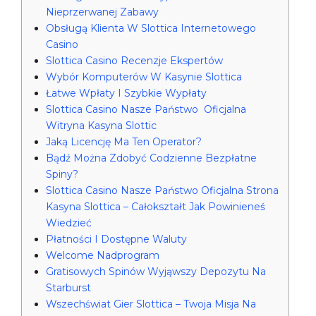
Nieprzerwanej Zabawy
Obsługą Klienta W Slottica Internetowego
Casino
Slottica Casino Recenzje Ekspertów
Wybór Komputerów W Kasynie Slottica
Łatwe Wpłaty I Szybkie Wypłaty
Slottica Casino Nasze Państwo ️ Oficjalna
Witryna Kasyna Slottic
Jaką Licencję Ma Ten Operator?
Bądź Można Zdobyć Codzienne Bezpłatne
Spiny?
Slottica Casino Nasze Państwo Oficjalna Strona
Kasyna Slottica – Całokształt Jak Powinieneś
Wiedzieć
Płatności I Dostępne Waluty
Welcome Nadprogram
Gratisowych Spinów Wyjąwszy Depozytu Na
Starburst
Wszechświat Gier Slottica – Twoja Misja Na