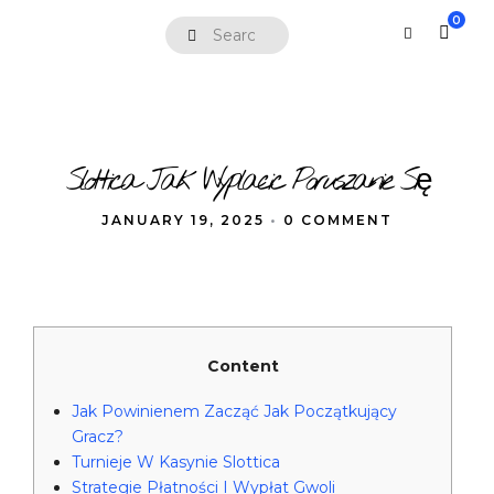
0
Slottica Jak Wyplacic Poruszanie Się
JANUARY 19, 2025
•
0 COMMENT
Content
Jak Powinienem Zacząć Jak Początkujący
Gracz?
Turnieje W Kasynie Slottica
Strategie Płatności I Wypłat Gwoli