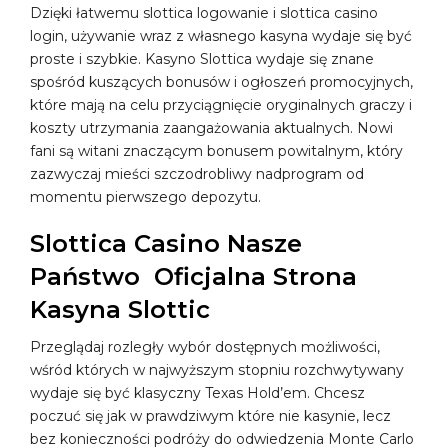
Dzięki łatwemu slottica logowanie i slottica casino
login, używanie wraz z własnego kasyna wydaje się być
proste i szybkie. Kasyno Slottica wydaje się znane
spośród kuszących bonusów i ogłoszeń promocyjnych,
które mają na celu przyciągnięcie oryginalnych graczy i
koszty utrzymania zaangażowania aktualnych. Nowi
fani są witani znaczącym bonusem powitalnym, który
zazwyczaj mieści szczodrobliwy nadprogram od
momentu pierwszego depozytu.
Slottica Casino Nasze
Państwo ️ Oficjalna Strona
Kasyna Slottic
Przeglądaj rozległy wybór dostępnych możliwości,
wśród których w najwyższym stopniu rozchwytywany
wydaje się być klasyczny Texas Hold’em. Chcesz
poczuć się jak w prawdziwym które nie kasynie, lecz
bez konieczności podróży do odwiedzenia Monte Carlo