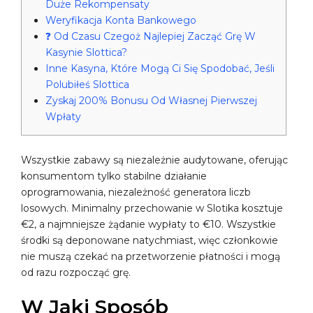
Duże Rekompensaty
Weryfikacja Konta Bankowego
❓ Od Czasu Czegoż Najlepiej Zacząć Grę W
Kasynie Slottica?
Inne Kasyna, Które Mogą Ci Się Spodobać, Jeśli
Polubiłeś Slottica
Zyskaj 200% Bonusu Od Własnej Pierwszej
Wpłaty
Wszystkie zabawy są niezależnie audytowane, oferując
konsumentom tylko stabilne działanie
oprogramowania, niezależność generatora liczb
losowych. Minimalny przechowanie w Slotika kosztuje
€2, a najmniejsze żądanie wypłaty to €10. Wszystkie
środki są deponowane natychmiast, więc członkowie
nie muszą czekać na przetworzenie płatności i mogą
od razu rozpocząć grę.
W Jaki Sposób