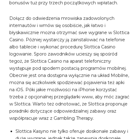
bonusów tuż przy trzech początkowych wpłatach.
Dołącz do odwiedzenia mrowiska zadowolonych
internautów i wmów się osobiście, jak łatwo i
błyskawicznie można otrzymać swe wygrane w Slottica
Casino. Później wystarczy ją zainstalować na telefonie
albo tablecie i wykonać procedurę Slottica Casino
logowanie. Sporo zawodników ucieszy się spośród
tegoż, że Slottica Casino na aparat telefoniczny
występuje pod spodem postacią programów mobilnej.
Obecnie jest ona dostępna wyłącznie na układ Mobilne,
można się aczkolwiek spodziewać pojawienia też apki
na iOS. Póki jakie możliwości na iPhonie korzystać
trzeba z opcjonalnej przeglądarki www, aby móc zagrać
w Slottica. Warto też odnotować, że Slottica proponuje
poradniki dotyczące odpowiedzialnej zabawy oraz
współpracuje wraz z Gambling Therapy.
Slottica Kasyno nie tylko oferuje doskonałe zabawy i
duże wygrane, jednak także zapewnia doskonałe