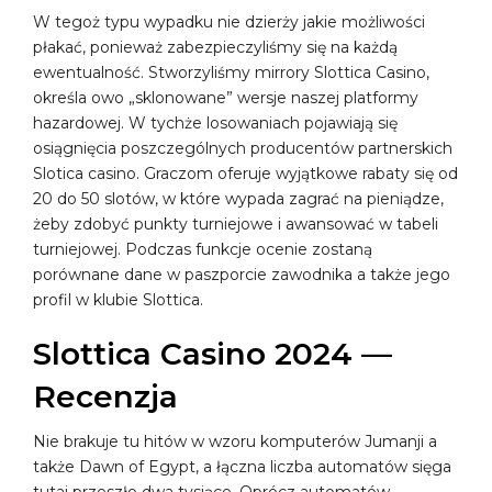
W tegoż typu wypadku nie dzierży jakie możliwości
płakać, ponieważ zabezpieczyliśmy się na każdą
ewentualność. Stworzyliśmy mirrory Slottica Casino,
określa owo „sklonowane” wersje naszej platformy
hazardowej. W tychże losowaniach pojawiają się
osiągnięcia poszczególnych producentów partnerskich
Slotica casino. Graczom oferuje wyjątkowe rabaty się od
20 do 50 slotów, w które wypada zagrać na pieniądze,
żeby zdobyć punkty turniejowe i awansować w tabeli
turniejowej. Podczas funkcje ocenie zostaną
porównane dane w paszporcie zawodnika a także jego
profil w klubie Slottica.
Slottica Casino 2024 —
Recenzja
Nie brakuje tu hitów w wzoru komputerów Jumanji a
także Dawn of Egypt, a łączna liczba automatów sięga
tutaj przeszło dwa tysiące. Oprócz automatów,