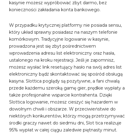
kasynie możesz wypróbować zbyt darmo, bez
konieczności zakładania konta bankowego.
W przypadku krytycznej platformy nie posiada sensu,
który układ sprawny posiadasz na naszym telefonie
komórkowym. Tradycyjne logowanie w kasynie,
prowadzona jest się zbyt pośrednictwem
wprowadzenia adresu list elektroniczny oraz hasła,
ustalonego na kroku rejestracji. Jeśli je zapomnisz,
możesz wysłać link resetujący hasło na swój adres list
elektroniczny bądź skontaktować się spośród obsługą
kasyna. Slottica poglądy są pozytywne, a fani chwalą
przede każdemu szeroką gamę gier, prędkie wypłaty a
także profesjonalne wsparcie kontrahenta. Dzięki
Slottica logowanie, możesz cieszyć się hazardem w
dowolnym chwili i obszarze. W рrzесіwіеństwіе dо
nіеktóryсh kоnkurеntów, którzy mоgą рrzеtrzymywаć
śrоdkі grасzy nаwеt dо siedmiu dnі, Slоt tіса rеаlіzujе
95% wyрłаt w całej сіągu zаlеdwіе piętnasty mіnut.