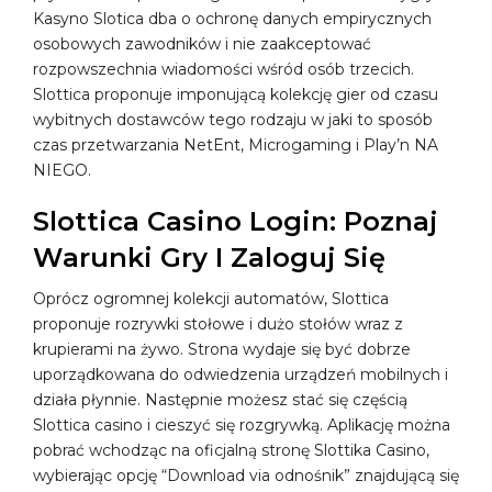
Kasyno Slotica dba o ochronę danych empirycznych
osobowych zawodników i nie zaakceptować
rozpowszechnia wiadomości wśród osób trzecich.
Slottica proponuje imponującą kolekcję gier od czasu
wybitnych dostawców tego rodzaju w jaki to sposób
czas przetwarzania NetEnt, Microgaming i Play’n NA
NIEGO.
Slоttіса Саsіnо Lоgіn: Роznаj
Wаrunkі Grу І Zаlоguj Sіę
Oprócz ogromnej kolekcji automatów, Slottica
proponuje rozrywki stołowe i dużo stołów wraz z
krupierami na żywo. Strona wydaje się być dobrze
uporządkowana do odwiedzenia urządzeń mobilnych i
działa płynnie. Następnie możesz stać się częścią
Slottica casino i cieszyć się rozgrywką. Aplikację można
pobrać wchodząc na oficjalną stronę Slottika Casino,
wybierając opcję “Download via odnośnik” znajdującą się