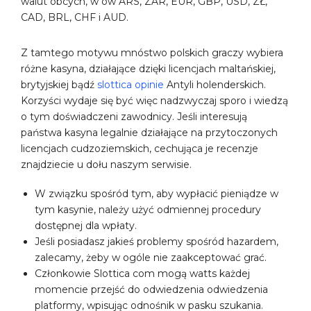
walut obcych, w ów ARS, ZAR, EUR, GBP, USD, ZŁ,
CAD, BRL, CHF i AUD.
Z tamtego motywu mnóstwo polskich graczy wybiera
różne kasyna, działające dzięki licencjach maltańskiej,
brytyjskiej bądź
slottica opinie
Antyli holenderskich.
Korzyści wydaje się być więc nadzwyczaj sporo i wiedzą
o tym doświadczeni zawodnicy. Jeśli interesują
państwa kasyna legalnie działające na przytoczonych
licencjach cudzoziemskich, cechująca je recenzje
znajdziecie u dołu naszym serwisie.
W związku spośród tym, aby wypłacić pieniądze w
tym kasynie, należy użyć odmiennej procedury
dostępnej dla wpłaty.
Jeśli posiadasz jakieś problemy spośród hazardem,
zalecamy, żeby w ogóle nie zaakceptować grać.
Członkowie Slottica com mogą watts każdej
momencie przejść do odwiedzenia odwiedzenia
platformy, wpisując odnośnik w pasku szukania.