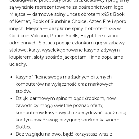
są wyraźnie reprezentowane za pośrednictwem logo.
Miejsca — darmowe spiny unces obrotem х45 t Book
of Kemet, Book of Sunshine Choice, Aztec Fire i sporo
innych. Miejsca — bezpłatne spiny z obrotem х45 w
Gold coin Volcano, Potion Spells, Egypt Fire i sporo
odmiennych. Slottica podaje członkom grę w zabawy
stołowe, karty, wyselekcjonowane kasyno z żywym
krupierem, sloty spośród jackpotami i inne popularne
uciechy.
Kasyno” “keineswegs ma żadnych elitarnych
komputerów na wyłączność oraz markowych
stołów.
Dzięki darmowym spinom bądź środkom, nowi
zawodnicy mogą świetnie poznać ofertę
komputerów kasynowych i zdecydować, bądź chcą
kontynuować swoją przygodę spośród kasynem
Slottica.
Bez względu na owo, bądź korzystasz wraz z