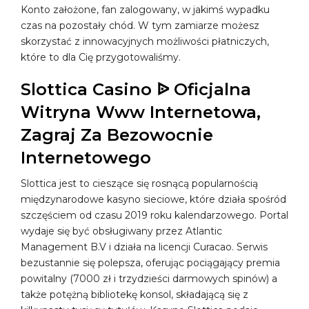
Konto założone, fan zalogowany, w jakimś wypadku
czas na pozostały chód. W tym zamiarze możesz
skorzystać z innowacyjnych możliwości płatniczych,
które to dla Cię przygotowaliśmy.
Slottica Casino ᐉ Oficjalna
Witryna Www Internetowa,
Zagraj Za Bezowocnie
Internetowego
Slottica jest to cieszące się rosnącą popularnością
międzynarodowe kasyno sieciowe, które działa spośród
szczęściem od czasu 2019 roku kalendarzowego. Portal
wydaje się być obsługiwany przez Atlantic
Management B.V i działa na licencji Curacao. Serwis
bezustannie się polepsza, oferując pociągający premia
powitalny (7000 zł i trzydzieści darmowych spinów) a
także potężną bibliotekę konsol, składającą się z