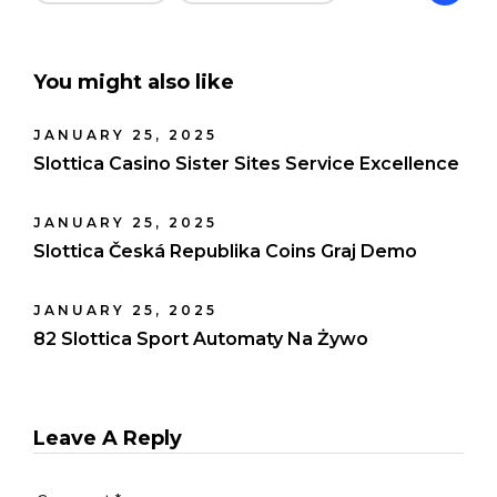
You might also like
JANUARY 25, 2025
Slottica Casino Sister Sites Service Excellence
JANUARY 25, 2025
Slottica Česká Republika Coins Graj Demo
JANUARY 25, 2025
82 Slottica Sport Automaty Na Żywo
Leave A Reply