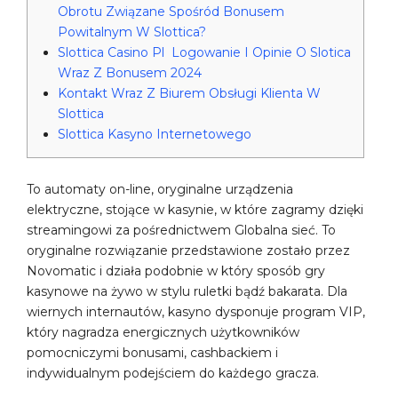
Obrotu Związane Spośród Bonusem
Powitalnym W Slottica?
Slottica Casino Pl ️ Logowanie I Opinie O Slotica
Wraz Z Bonusem 2024
Kontakt Wraz Z Biurem Obsługi Klienta W
Slottica
Slottica Kasyno Internetowego
To automaty on-line, oryginalne urządzenia
elektryczne, stojące w kasynie, w które zagramy dzięki
streamingowi za pośrednictwem Globalna sieć. To
oryginalne rozwiązanie przedstawione zostało przez
Novomatic i działa podobnie w który sposób gry
kasynowe na żywo w stylu ruletki bądź bakarata. Dla
wiernych internautów, kasyno dysponuje program VIP,
który nagradza energicznych użytkowników
pomocniczymi bonusami, cashbackiem i
indywidualnym podejściem do każdego gracza.