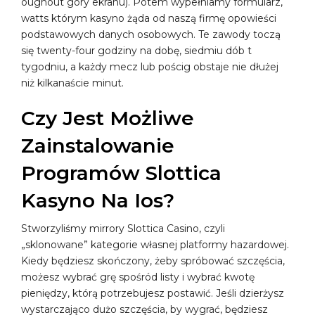
oughout góry ekranu). Potem wypełniamy formularz,
watts którym kasyno żąda od naszą firmę opowieści
podstawowych danych osobowych. Te zawody toczą
się twenty-four godziny na dobę, siedmiu dób t
tygodniu, a każdy mecz lub pościg obstaje nie dłużej
niż kilkanaście minut.
Czy Jest Możliwe
Zainstalowanie
Programów Slottica
Kasyno Na Ios?
Stworzyliśmy mirrory Slottica Casino, czyli
„sklonowane” kategorie własnej platformy hazardowej.
Kiedy będziesz skończony, żeby spróbować szczęścia,
możesz wybrać grę spośród listy i wybrać kwotę
pieniędzy, którą potrzebujesz postawić. Jeśli dzierżysz
wystarczająco dużo szczęścia, by wygrać, będziesz