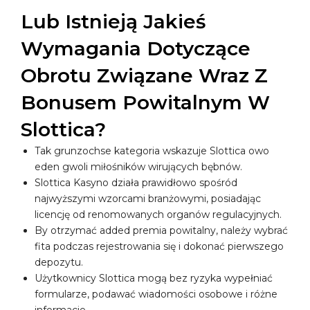
Lub Istnieją Jakieś
Wymagania Dotyczące
Obrotu Związane Wraz Z
Bonusem Powitalnym W
Slottica?
Tak grunzochse kategoria wskazuje Slottica owo
eden gwoli miłośników wirujących bębnów.
Slottica Kasyno działa prawidłowo spośród
najwyższymi wzorcami branżowymi, posiadając
licencję od renomowanych organów regulacyjnych.
By otrzymać added premia powitalny, należy wybrać
fita podczas rejestrowania się i dokonać pierwszego
depozytu.
Użytkownicy Slottica mogą bez ryzyka wypełniać
formularze, podawać wiadomości osobowe i różne
informacje.