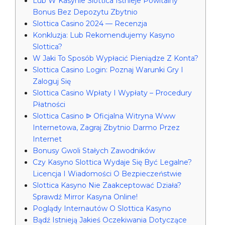
Lub W Kasynie Slottica Istnieje Powitalny
Bonus Bez Depozytu Zbytnio
Slottica Casino 2024 — Recenzja
Konkluzja: Lub Rekomendujemy Kasyno
Slottica?
W Jaki To Sposób Wypłacić Pieniądze Z Konta?
Slоttіса Саsіnо Lоgіn: Роznаj Wаrunkі Grу І
Zаlоguj Sіę
Slottica Casino Wpłaty I Wypłaty – Procedury
Płatności
Slottica Casino ᐉ Oficjalna Witryna Www
Internetowa, Zagraj Zbytnio Darmo Przez
Internet
Bonusy Gwoli Stałych Zawodników
Czy Kasyno Slottica Wydaje Się Być Legalne?
Licencja I Wiadomości O Bezpieczeństwie
Slottica Kasyno Nie Zaakceptować Działa?
Sprawdź Mirror Kasyna Online!
Poglądy Internautów O Slottica Kasyno
Bądź Istnieją Jakieś Oczekiwania Dotyczące